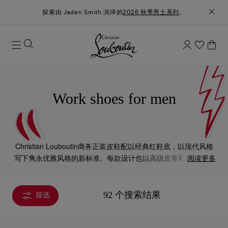
探索由 Jaden Smith 演绎的
2026 秋季男士系列
。
Work shoes for men
Christian Louboutin商务正装皮鞋配以经典红鞋底，以现代风格
写下隽永优雅风格的新标准。每款设计也以高级皮革和精致的休
阅读更多
闲布料精心制作，巧妙平衡脱俗外形和大胆夺目的特色细节，把
经典魅力与现代风格完美结合。
92 个搜索结果
筛选