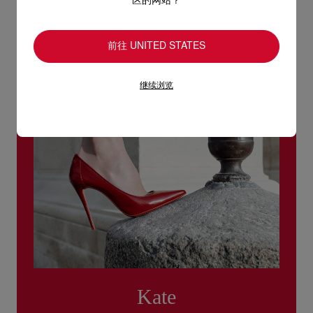
区的网站？
退回的产品必须完好无损，红鞋底也没有任何污渍。
浏览退货政策。
前往 UNITED STATES
继续浏览
Kate