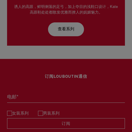
诱人的高跟，鲜明俐落的足弓，加上夺目的浅鞋口设计，Kate
高跟鞋处处都散发优雅而撩人的妩媚魅力。
查看系列
订阅LOUBOUTIN通信
电邮*
女装系列
男装系列
订阅