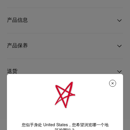
经典尖头高跟鞋 Kate 采用舒适的 85 毫米幼细鞋跟，揉合隽永魅
力与简洁线条，绝对是时尚俪人的必备。亮黑色漆皮鞋帮配上标
产品信息
志性红鞋底，引领春夏时尚潮流。
型号
3191416BK01
颜色
黑色
产品保养
物料
漆皮
跟高
85 mm
只要好好爱护，便能历久常新。不论您的Christian Louboutin皮
革产品需要深层清洁还是保养护理，我们也能为尽应所需，确保
送货
您心仪的设计耐用经年。 请小心护理闪亮皮革产品，以免品质受
损。 产品保养
经 DHL Express 送货 - 送货时间：3至 4个工作天
退货和换货
部分地区可能需要额外送货时间。
估计送货时间按照加快处理订单计算。
送货日期起计30天内可以免费退换。
详情
换货视乎产品库存而定，请联系客户服务专员。
您似乎身处 United States，您希望浏览哪一个地
专门店恕不处理退货或换货要求。