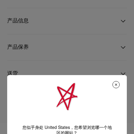
Miss Z高跟鞋的轮廓修长，散发脱俗魅力。以黑色小牛漆皮制造
的高跟鞋配上100毫米幼细鞋跟、经典的Loubi红鞋底和软垫鞋
产品信息
垫，并采用Everlasting Red红鞋底，运用创新的涂层技术确保标
志性的Louboutin红调持久亮丽。
型号
1250939B439
颜色
黑色
产品保养
物料
漆皮
跟高
100 mm
只要好好爱护，便能历久常新。不论您的Christian Louboutin皮
革产品需要深层清洁还是保养护理，我们也能为尽应所需，确保
送货
您心仪的设计耐用经年。 请小心护理闪亮皮革产品，以免品质受
损。 产品保养
经 DHL Express 送货 - 送货时间：3至 4个工作天
退货和换货
部分地区可能需要额外送货时间。
估计送货时间按照加快处理订单计算。
送货日期起计30天内可以免费退换。
详情
换货视乎产品库存而定，请联系客户服务专员。
您似乎身处 United States，您希望浏览哪一个地
专门店恕不处理退货或换货要求。
区的网站？