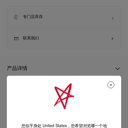
专门店库存
联系我们
产品详情
Sweetie Jane Sparkling芭蕾舞平底鞋以白色网布和欧根纱制造，
鞋头略圆，展现脱俗魅力。来自婚嫁系列的设计在鞋头添上精致
产品信息
的小蝴蝶结，并以手工镶嵌水晶点缀鞋面，夺目迷人。婚嫁系列
款式以Christian Louboutin标志和爱心图案点缀鞋垫。
型号
1250681W656
颜色
白色
产品保养
物料
網布
您似乎身处 United States，您希望浏览哪一个地