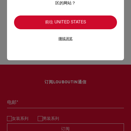
区的网站？
只要好好爱护，便能历久常新。不论您的Christian Louboutin皮
革产品需要深层清洁还是保养护理，我们也能为尽应所需，确保
送货
您心仪的设计耐用经年。 请小心护理闪亮皮革产品，以免品质受
前往 UNITED STATES
损。 产品保养
经 DHL Express 送货 - 送货时间：3至 4个工作天
继续浏览
退货和换货
部分地区可能需要额外送货时间。
估计送货时间按照加快处理订单计算。
送货日期起计30天内可以免费退换。
详情
换货视乎产品库存而定，请联系客户服务专员。
专门店恕不处理退货或换货要求。
退回的产品必须完好无损，红鞋底也没有任何污渍。
订阅LOUBOUTIN通信
浏览退货政策。
电邮*
女装系列
男装系列
订阅