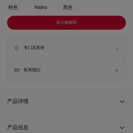
粉色
Haiiro
黑色
加入购物车
专门店库存
联系我们
产品详情
小巧的Venus迷你斜挎包彰显Christian Louboutin的非凡工艺。斜
挎包以Jumbo Grey灰色Cordia小牛皮制造，配上管状弧形手柄和
产品信息
模仿经典Miss Z高跟鞋鞋底的固定片，袋面则以呼应标志性鞋底