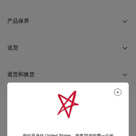
的金色装饰点缀。天然无涂层Cordia小牛皮会随着岁月展露独特
纹理，呈现全新的光泽感和色调。斜挎包亦可用作手拿包，适合
型号
1265010L507
日常使用。
颜色
灰色
产品保养
物料
小牛皮
- 2条4.3英寸／11公分手柄和1条皮革肩带，可用作手拿包、肩背
尺寸
120mm x 270mm x 110mm
阅读更多
包或斜挎包
只要好好爱护，便能历久常新。不论您的Christian Louboutin皮
革产品需要深层清洁还是保养护理，我们也能为尽应所需，确保
送货
- 拉链袋口
您心仪的设计耐用经年。 请小心护理闪亮皮革产品，以免品质受
损。 产品保养
- 1个主间隔
经 DHL Express 送货 - 送货时间：3至 4个工作天
- 1个卡片间隔
退货和换货
部分地区可能需要额外送货时间。
估计送货时间按照加快处理订单计算。
- 尺寸：
送货日期起计30天内可以免费退换。
详情
换货视乎产品库存而定，请联系客户服务专员。
- 高4.7 x 长10.6 x 宽4.3英寸
专门店恕不处理退货或换货要求。
退回的产品必须完好无损，红鞋底也没有任何污渍。
- 高12 x 长27 x 宽11公分
浏览退货政策。