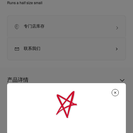
Runs a half size small
专门店库存
联系我们
产品详情
Me Dolly Strass穆勒鞋采用露趾设计，鞋帮以绒面革制成，并以
水晶点缀，璀璨夺目。透现复古韵味的大胆设计结合线条夺目的
产品信息
足弓和浅鞋口，曲线迷人，而100公厘幼细鞋跟则露出一抹经典
的Loubi红调。
型号
1230121S321
颜色
女装
产品保养