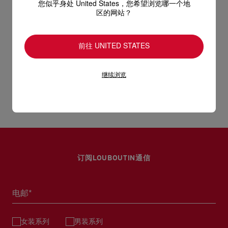
物料
绒面革
您似乎身处 United States，您希望浏览哪一个地
区的网站？
跟高
100 mm
只要好好爱护，便能历久常新。不论您的Christian Louboutin皮
革产品需要深层清洁还是保养护理，我们也能为尽应所需，确保
送货
前往 UNITED STATES
您心仪的设计耐用经年。 请小心护理闪亮皮革产品，以免品质受
损。 产品保养
经 DHL Express 送货 - 送货时间：3至 4个工作天
继续浏览
退货和换货
部分地区可能需要额外送货时间。
估计送货时间按照加快处理订单计算。
送货日期起计30天内可以免费退换。
详情
换货视乎产品库存而定，请联系客户服务专员。
专门店恕不处理退货或换货要求。
退回的产品必须完好无损，红鞋底也没有任何污渍。
订阅LOUBOUTIN通信
浏览退货政策。
电邮*
女装系列
男装系列