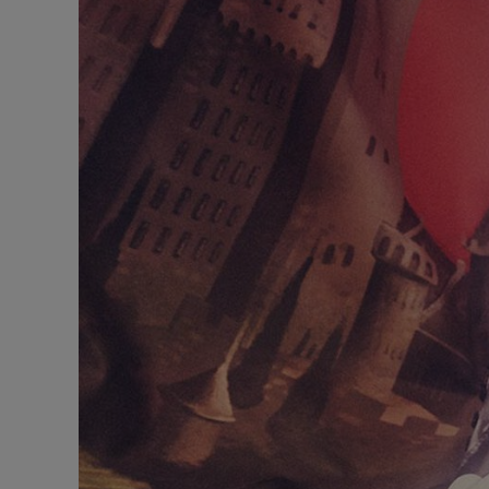
包袋
包袋
时尚眼镜
夏⽇甄选
男士礼品
Cassia系列
红鞋底
时尚经典
精湛工藝