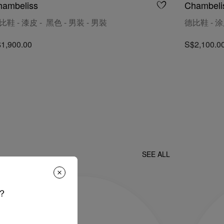
hambeliss
Chambelis
比鞋 - 漆皮 - 黑色 - 男装 - 男裝
德比鞋 - 涂
1,900.00
S$2,100.0
SEE ALL
？