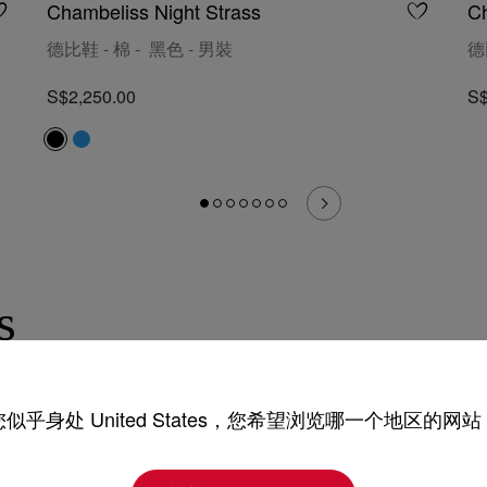
Chambeliss Night Strass
C
德比鞋 - 棉 - 黑色 - 男裝
德
S$2,250.00
S$
s
您似乎身处 United States，您希望浏览哪一个地区的网站