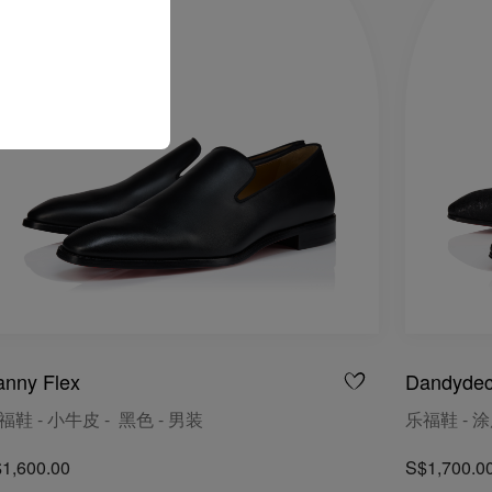
anny Flex
Dandyde
福鞋 - 小牛皮 - 黑色 - 男装
乐福鞋 - 涂
1,600.00
S$1,700.0