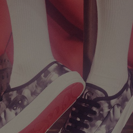
新季包袋
Kate高跟鞋