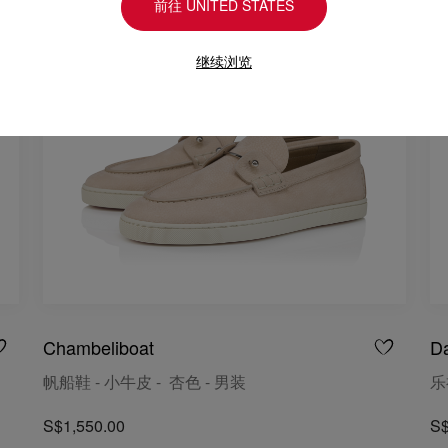
前往 UNITED STATES
继续浏览
Chambeliboat
D
帆船鞋 - 小牛皮 - 杏色 - 男装
乐
S$1,550.00
S$