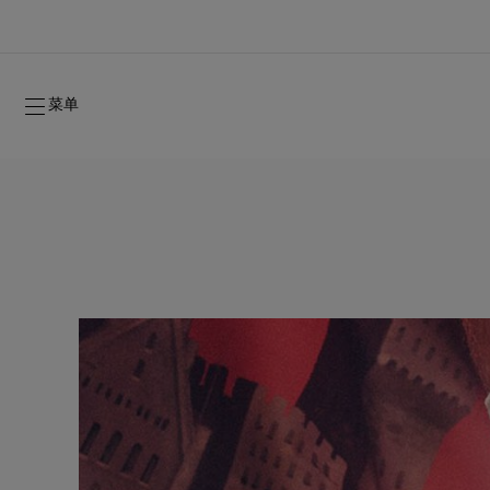
菜单
2026年秋季系列
2026年秋季系列
隽永标记
全新登场：Oud Fétiche 奢⾹淡⾹精
女士礼品
2026年秋季女装系列
品牌历史
2026年秋
时装秀