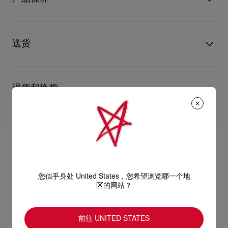
物料
漆皮
跟高
100 mm
只要好好爱护，便能历久常新。不论您的Christian Louboutin皮
革产品需要深层清洁还是保养护理，我们也能为尽应所需，确保
送货
您心仪的设计耐用经年。 请小心护理闪亮皮革产品，以免品质受
损。 产品保养
经 DHL Express 送货 - 送货时间：3至 4个工作天
退货和换货
部分地区可能需要额外送货时间。
估计送货时间按照加快处理订单计算。
送货日期起计30天内可以免费退换。
详情
换货视乎产品库存而定，请联系客户服务专员。
专门店恕不处理退货或换货要求。
退回的产品必须完好无损，红鞋底也没有任何污渍。
浏览退货政策。
您似乎身处 United States，您希望浏览哪一个地
区的网站？
前往 UNITED STATES