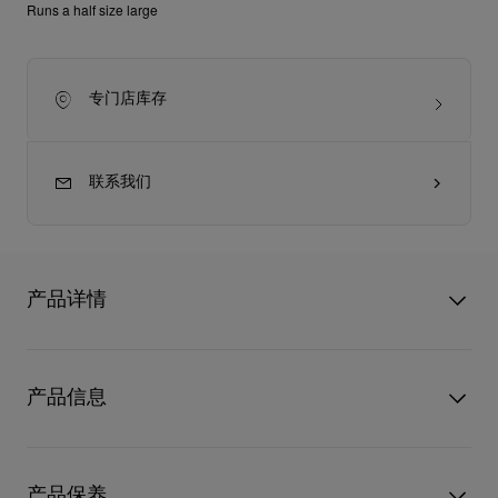
Runs a half size large
专门店库存
联系我们
产品详情
Miss Z Suola Strass高跟鞋的轮廓修长，散发脱俗魅力。鞋帮以
黑色小牛漆皮制造，配上100毫米幼细鞋跟和经典的Loubi红鞋
产品信息
底，而优雅的浅鞋口更展现迷人的足部线条。这款设计来自情人
节系列。
型号
1250917B439
颜色
黑色
产品保养