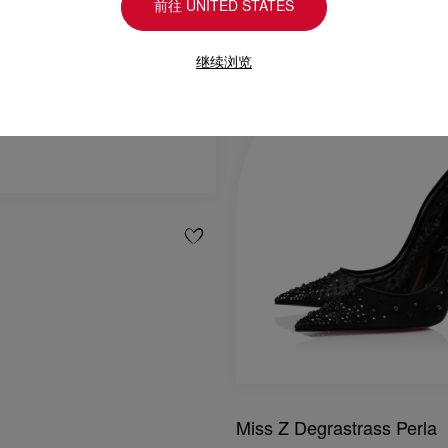
前往 UNITED STATES
继续浏览
Miss Z Degrastrass Perla