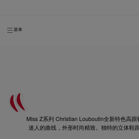
菜单
2026年秋季系列
2026年秋季系列
隽永标记
全新登场：Oud Fétiche 奢⾹淡⾹精
女士礼品
Miss Z系列 Christian Loubout
2026年秋季女装系列
品牌历史
2026年秋
时装秀
迷人的曲线，外形时尚精致。独特的立体鞋跟使轮廓
Red"红鞋底，更能抵御日常穿着时的磨损，彰显 Ch