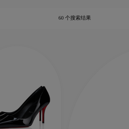
鞋、玛丽珍鞋和凉鞋等琳琅满目的款式，灵活配合各种场
60 个搜索结果
新季包袋
Kate高跟鞋