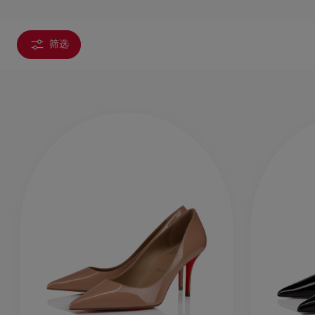
带来穆勒
筛选
包袋
包袋
时尚眼镜
夏⽇甄选
男士礼品
Cassia系列
红鞋底
时尚经典
精湛工藝