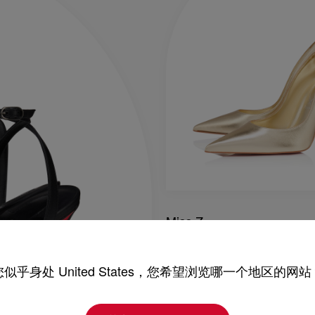
Miss Z
100 mm 高跟鞋 - 纳帕皮 - 金
您似乎身处 United States，您希望浏览哪一个地区的网站
S$1,600.00