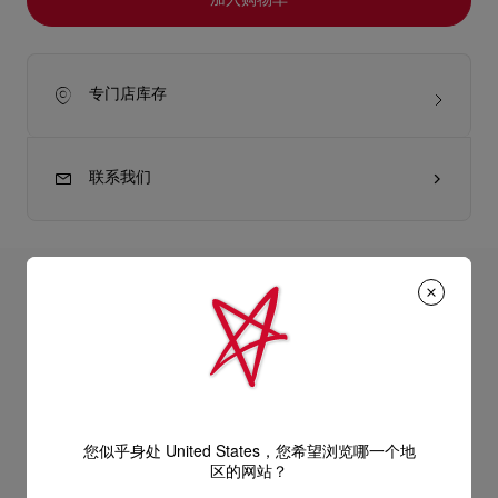
加入购物车
专门店库存
联系我们
产品详情
Christian Louboutin与细高跟鞋。永远密不可分。全新吸睛高亮
唇釉Rouge Stiletto Vinyl Gloss将这种不解情缘延续到唇部世
产品信息
界。 红唇大师又一力作，这款高显色唇釉共提供10种色号，既可
单涂，也可叠涂搭配，舒适质地包裹双唇，从自然裸色到浓郁色
泽一应俱全。"" ""乙烯基质感的唇釉，令双唇呈现镜面般的光
您似乎身处 United States，您希望浏览哪一个地
型号
8500147K722
区的网站？
泽，打造润泽双唇，色泽馥郁饱满。只需轻轻一抹，即可精确为
颜色
Burning Spice 415V
送货
双唇覆上动人色泽，双唇不粘腻，唇形更饱满，并能保持长达12