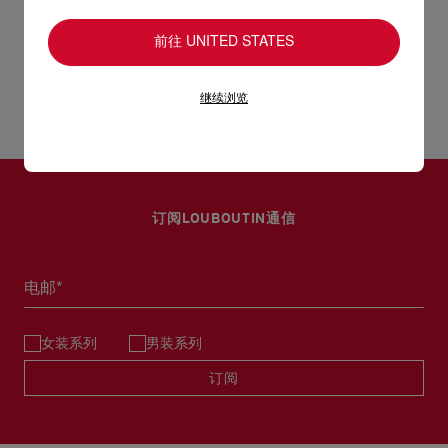
小时的水润状态。 粉红胡椒的香气温柔袅绕，温暖舒适，而冰凉
阅读更多
的胡椒薄荷则带来清爽的丝丝凉意，打造光泽盈盈的饱满唇妆效
前往 UNITED STATES
UPS Access Point：3至5个工作天内免费送货
果。 独有的Glamlips复合物含有透明质酸，在抚平唇纹的同时锁
UPS标准服务：3至6个工作天内免费送货
退货和换货
住水分。唇釉中还富含维生素原B5（一种抗氧化剂）和莲花萃
UPS特快专递：费用为15英镑，1至3个工作天内送货（限下午4
继续浏览
取，为双唇提供长达12小时的保湿和舒适感受*。 **对86名对象
点(GMT+1时间)前下单）
进行的消费者测试。经皮肤科测试。 轻轻一抹即可获得镜面般的
包裹于星期一至五派送，必须签收。
送货日期起计30天内可以免费退换。 换货视乎产品库存
亮泽效果，也在叠涂在唇膏上，打造更饱满丰盈的唇妆。 涂抹本
而定，请联系客户服务专员。 专门店恕不处理退货或换
品可能产生轻微刺痛感，如感觉到刺激，请停止使用。请避免接
估计送货时间由发货日期起计算。
货要求。 退回的产品必须完好无损。 浏览退货政策。
触眼睛。
部分地区可能需要额外的送货时间。
订阅LOUBOUTIN通信
详情
阅读更多
电邮*
女装系列
男装系列
订阅