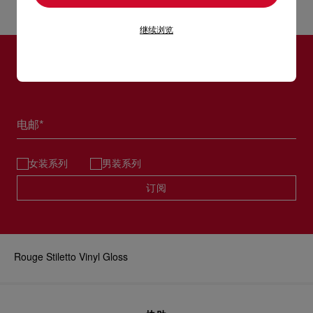
阅读更多
的胡椒薄荷则带来清爽的丝丝凉意，打造光泽盈盈的饱满唇妆效
以 DHL Express或TNT运送 - 送货时间：2至 3个工作天
果。 独有的Glamlips复合物含有透明质酸，在抚平唇纹的同时锁
继续浏览
部分地区可能需要额外送货时间。
住水分。唇釉中还富含维生素原B5（一种抗氧化剂）和莲花萃
取，为双唇提供长达12小时的保湿和舒适感受*。 **对86名对象
估计送货时间按照加快处理订单计算。
进行的消费者测试。经皮肤科测试。 轻轻一抹即可获得镜面般的
订阅LOUBOUTIN通信
美妆产品不设退换
亮泽效果，也在叠涂在唇膏上，打造更饱满丰盈的唇妆。 涂抹本
品可能产生轻微刺痛感，如感觉到刺激，请停止使用。请避免接
详情
触眼睛。
电邮*
女装系列
男装系列
订阅
Rouge Stiletto Vinyl Gloss