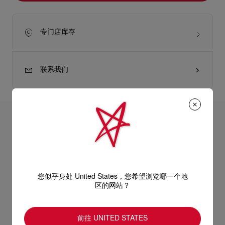
专门店库存
联系我们
产品详情
Christian Louboutin与细高跟鞋。永远密不可分。全新吸睛高亮
唇釉Rouge Stiletto Vinyl Gloss将这种不解情缘延续到唇部世
产品信息
界。 红唇大师又一力作，这款高显色唇釉共提供10种色号，既可
您似乎身处 United States，您希望浏览哪一个地
单涂，也可叠涂搭配，舒适质地包裹双唇，从自然裸色到浓郁色
区的网站？
泽一应俱全。"" ""乙烯基质感的唇釉，令双唇呈现镜面般的光
型号
8500147K723
泽，打造润泽双唇，色泽馥郁饱满。只需轻轻一抹，即可精确为
颜色
Rosa Intenza 882V
送货
双唇覆上动人色泽，双唇不粘腻，唇形更饱满，并能保持长达12
前往 UNITED STATES
小时的水润状态。 粉红胡椒的香气温柔袅绕，温暖舒适，而冰凉