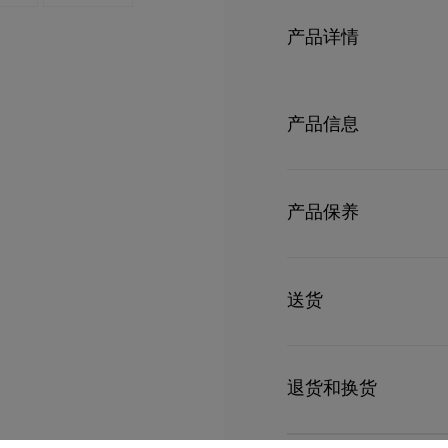
产品详情
外形时尚简约的Venus手提
Miss Z高跟鞋鞋底的金
产品信息
性鞋底的金色装饰点缀。
的天然Cordia小牛皮
型号
1265008BG71
- 2条24公分手柄
颜色
棕色
产品保养
物料
小牛皮
- 磁石袋扣
尺寸
130mm x 300mm x
只要好好爱护，便能历久常新。
- 1 个主间隔
理，我们也能为尽应所需
送货
受损。 产品保养
- 1 个拉链内袋
UPS Access Point
- 尺寸：高 13 x 长 30 x 
UPS标准服务：3至6个
退货和换货
UPS特快专递：费用为15
包裹于星期一至五派送，
送货日期起计30天内可以