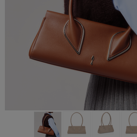
包袋
包袋
时尚眼镜
夏⽇甄选
男士礼品
Cassia系列
红鞋底
时尚经典
精湛工藝