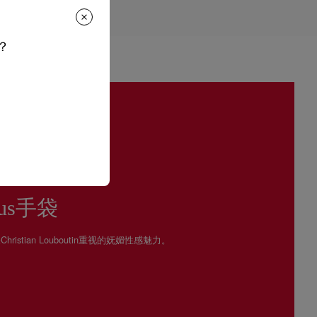
起计算。
请联系客户服务专员。
送货时间。
货要求。
，红鞋底也没有任何污渍。
？
阅读更多
us手袋
hristian Louboutin重视的妩媚性感魅力。