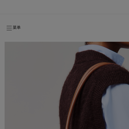
菜单
2026年秋季系列
2026年秋季系列
隽永标记
全新登场：Oud Fétiche 奢⾹淡⾹精
女士礼品
2026年秋季女装系列
品牌历史
2026年秋
时装秀