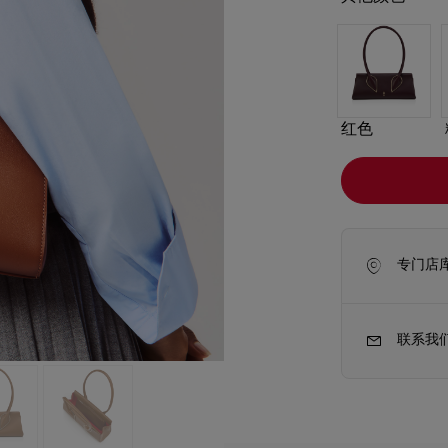
红色
专门店
联系我
新季包袋
Kate高跟鞋