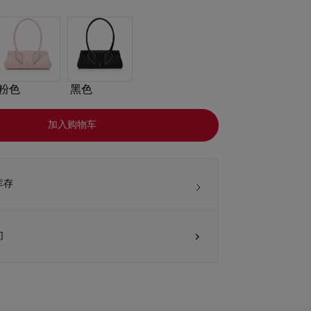
粉色
黑色
加入购物车
库存
们