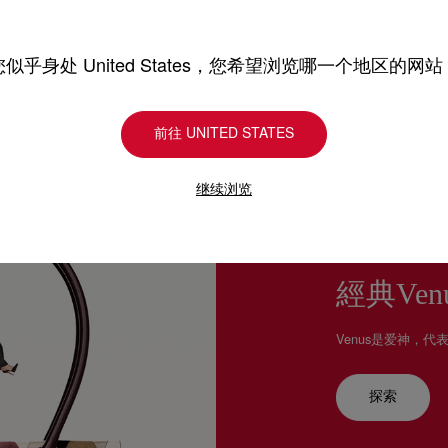
估计送货时间由发货日期
换货视乎产品库存而定，
部分地区可能需要额外的
专门店恕不处理退货或换
退回的产品必须完好无损
您似乎身处 United States，您希望浏览哪一个地区的网站
详情
浏览退货政策。
前往 UNITED STATES
继续浏览
經典Ven
Venus是爱神，代表C
探索