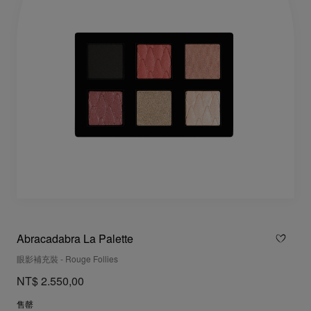
Abracadabra La Palette
眼影補充裝 - Rouge Follies
NT$ 2.550,00
售罄