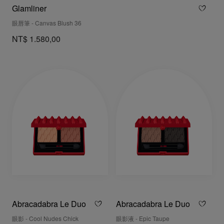
Glamliner
眼唇筆 - Canvas Blush 36
NT$ 1.580,00
Abracadabra Le Duo
Abracadabra Le Duo
眼影 - Cool Nudes Chick
眼影液 - Epic Taupe