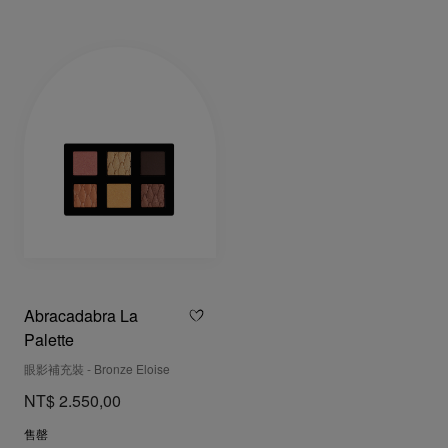
Abracadabra La
Palette
眼影補充裝 - Bronze Eloise
NT$ 2.550,00
售罄