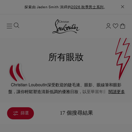
探索由 Jaden Smith 演繹的
2026 秋季男士系列
。
所有眼妝
Christian Louboutin深受歡迎的睫毛液、眼影、眼線筆和眼影
盤，讓你輕鬆塑造清新低調的優雅日妝，以至華麗奪目的晚妝。
閱讀更多
全部產品均採用高效配方，加上奪目的包裝設計，令彩妝體驗更
加精彩。
17 個搜尋結果
篩選