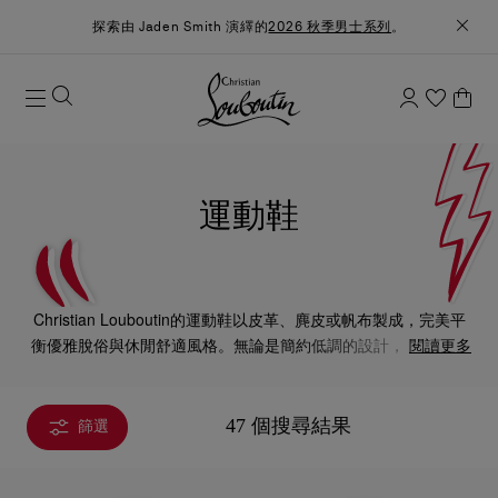
探索由 Jaden Smith 演繹的
2026 秋季男士系列
。
運動鞋
Christian Louboutin的運動鞋以皮革、麂皮或帆布製成，完美平
衡優雅脫俗與休閒舒適風格。無論是簡約低調的設計，還是添上
閱讀更多
奪目裝飾的款式，時尚高雅的滑板鞋以至透現活力的跑鞋也時尚
百搭。
47 個搜尋結果
篩選