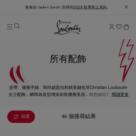
探索由 Jaden Smith 演繹的
2026 秋季男士系列
。
所有配飾
皮帶、優雅手鏈、時尚鎖匙扣和精美錢包等Christian Louboutin
女士配飾，瞬間為造型增添前衛優雅美感，特色細節與大膽設計
閱讀更多
的巧妙組合，令舉手投足也散發迷人魅力。
46 個搜尋結果
篩選