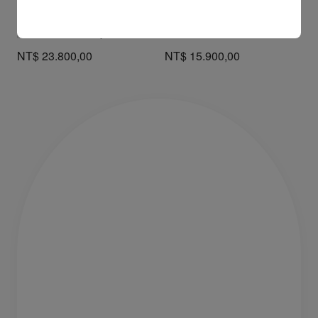
Hot Chick LB0036
Kate LB0025
眼鏡 - 醋酸纖維 - Shiny black
眼鏡 - 醋酸纖維 - Red havana
NT$ 23.800,00
NT$ 15.900,00