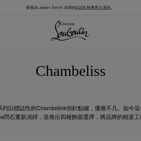
探索由 Jaden Smith 演繹的
2026 秋季男士系列
。
Chambeliss
iss系列以標誌性的Chambelink領針點綴，優雅不凡。如
k Strass閃石重新演繹，並推出四種飾面選擇，將品牌的精
季男裝系列
時尚約誓
最新消息
結合，讓男士在任何場合也魅力懾人。