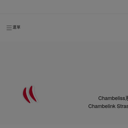
選單
Chambel
2026年秋季系列
2026年秋季系列
雋永標記
全新登場：Oud Fétiche 奢⾹淡⾹精
女士禮品
Chambelin
2026年秋季女裝系列
品牌歷史
2026年秋
時裝展