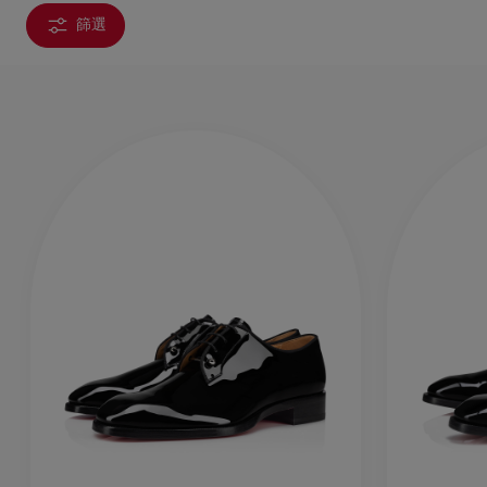
篩選
手袋
袋款
時尚眼鏡
夏⽇精選
男士禮品
Cassia系列
紅鞋底
時尚經典
精湛工藝