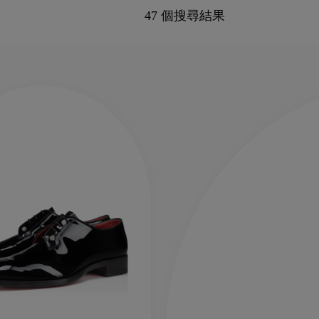
47 個搜尋結果
新季袋款
Kate高跟鞋