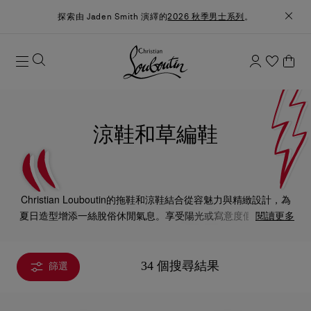
探索由 Jaden Smith 演繹的
2026 秋季男士系列
。
涼鞋和草編鞋
Christian Louboutin的拖鞋和涼鞋結合從容魅力與精緻設計，為
夏日造型增添一絲脫俗休閒氣息。享受陽光或寫意度假必備的設
閱讀更多
計，完美彰顯品牌塑造簡而不凡魅力的匠心。
34 個搜尋結果
篩選