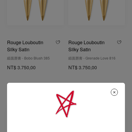
Rouge Louboutin
Rouge Louboutin
Silky Satin
Silky Satin
緞面唇膏 - Bobo Blush 385
緞面唇膏 - Grenade Love 816
NT$ 3.750,00
NT$ 3.750,00