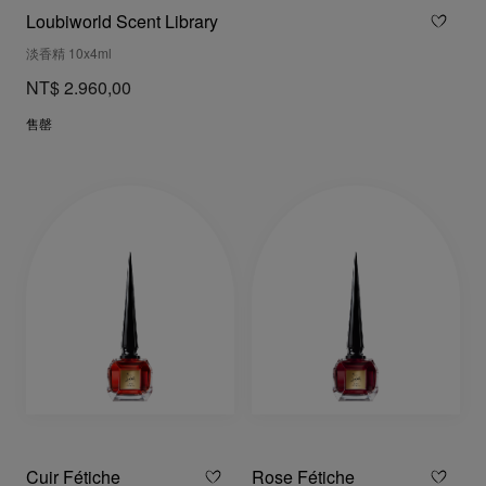
Loubiworld Scent Library
淡香精 10x4ml
NT$ 2.960,00
售罄
Cuir Fétiche
Rose Fétiche