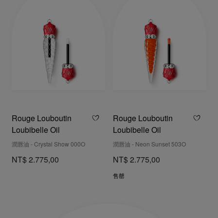
Rouge Louboutin
Rouge Louboutin
Loubibelle Oil
Loubibelle Oil
潤唇油 - Crystal Show 000O
潤唇油 - Neon Sunset 503O
NT$ 2.775,00
NT$ 2.775,00
售罄