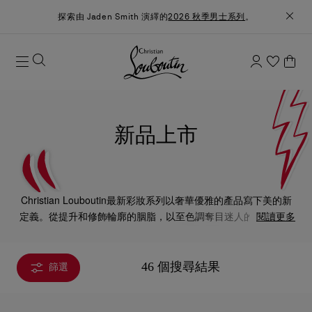
探索由 Jaden Smith 演繹的
2026 秋季男士系列
。
新品上市
Christian Louboutin最新彩妝系列以奢華優雅的產品寫下美的新
定義。從提升和修飾輪廓的胭脂，以至色調奪目迷人的眼影，還
閱讀更多
有誘人的唇膏和色彩亮麗的指甲油，每款產品也令妝容更明亮精
緻。
46 個搜尋結果
篩選