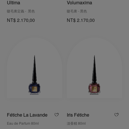
Ultima
Volumaxima
睫毛膏定義 - 黑色
睫毛膏 - 黑色
NT$ 2.170,00
NT$ 2.170,00
Fétiche La Lavande
Iris Fétiche
Eau de Parfum 80ml
淡香精 80ml