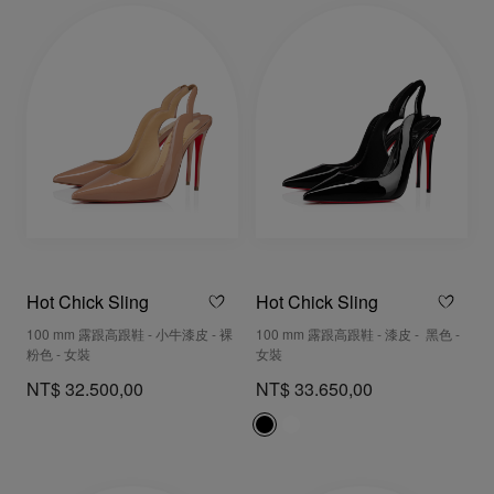
Hot Chick Sling
Hot Chick Sling
100 mm 露跟高跟鞋 - 小牛漆皮 - 裸
100 mm 露跟高跟鞋 - 漆皮 - 黑色 -
粉色 - 女裝
女裝
NT$ 32.500,00
NT$ 33.650,00