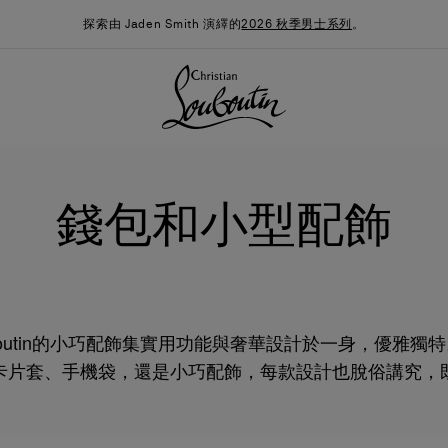
探索由 Jaden Smith 演繹的
2026 秋季男士系列
。
錢包和小型配飾
n Louboutin的小巧配飾集實用功能與奢華設計於一身，優雅
卡片套、手機袋，還是小巧配飾，每款設計也脫俗講究，
季男裝系列
時尚約誓
最新消息
物品，也體現品牌的雋永優雅風格。