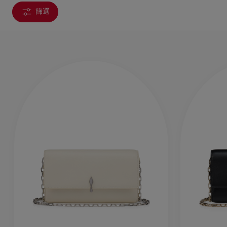
篩選
手袋
袋款
時尚眼鏡
夏⽇精選
男士禮品
Cassia系列
紅鞋底
時尚經典
精湛工藝