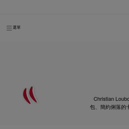
選單
Christia
2026年秋季系列
2026年秋季系列
雋永標記
全新登場：Oud Fétiche 奢⾹淡⾹精
女士禮品
包、簡約俐落的
2026年秋季女裝系列
品牌歷史
2026年秋
時裝展