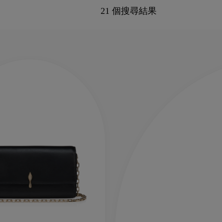
21 個搜尋結果
新季袋款
Kate高跟鞋