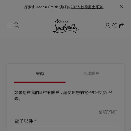
探索由 Jaden Smith 演繹的
2026 秋季男士系列
。
登錄
創建賬戶
如果您在我們這裡有賬戶，請使用您的電子郵件地址登
錄。
必填字段*
電子郵件