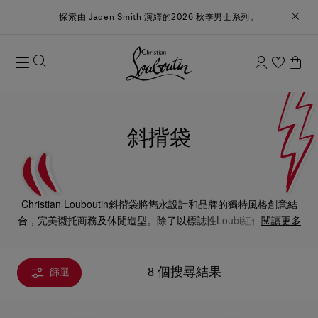
探索由 Jaden Smith 演繹的
2026 秋季男士系列
。
斜揹袋
Christian Louboutin斜揹袋將雋永設計和品牌的獨特風格創意結
合，完美襯托商務及休閒造型。除了以標誌性Loubi紅色點綴的經
閱讀更多
典黑色皮革款式，也有以前衛現代布料打造的時尚設計，彰顯品
牌袋款的高雅百搭魅力和現代型格氣息。
8 個搜尋結果
篩選