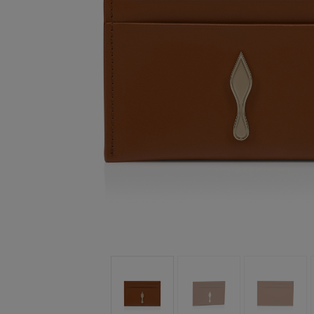
手袋
袋款
時尚眼鏡
夏⽇精選
男士禮品
Cassia系列
紅鞋底
時尚經典
精湛工藝