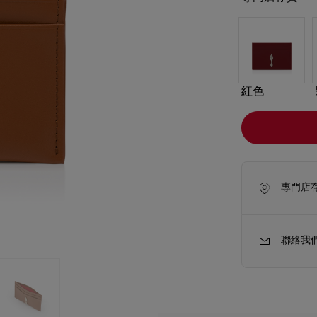
紅色
專門店
聯絡我
新季袋款
Kate高跟鞋