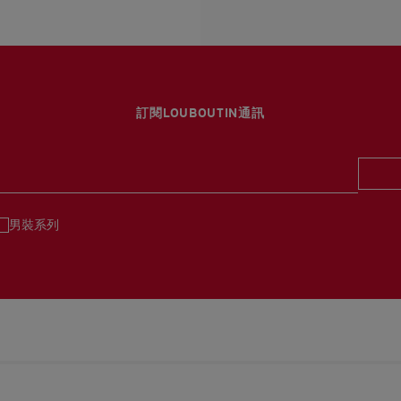
詳情
換貨視乎產品存貨而定，
專門店恕不處理退貨或換
退回的產品必須完好無損
如需更多資訊，
瀏覽退貨
訂閱LOUBOUTIN通訊
男裝系列