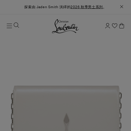
探索由 Jaden Smith 演繹的
2026 秋季男士系列
。