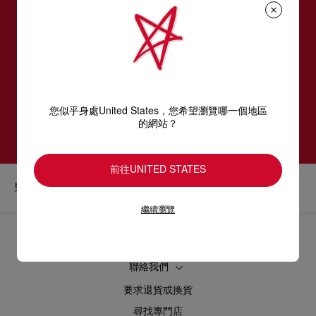
訂閱LOUBOUTIN通訊
電郵*
女裝系列
男裝系列
您似乎身處United States，您希望瀏覽哪一個地區
訂閱
的網站？
前往UNITED STATES
男裝
時尚經典
Loubishark
繼續瀏覽
協助
聯絡我們
要求退貨或換貨
尋找專門店