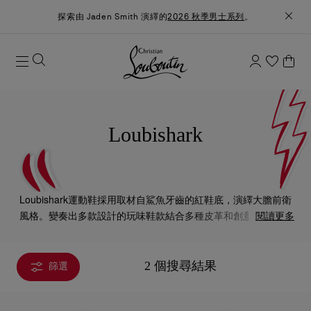
探索由 Jaden Smith 演繹的
2026 秋季男士系列
。
Loubishark
Loubishark運動鞋採用取材自鯊魚牙齒的紅鞋底，演繹大膽前衛
風格。變奏出多款設計的玩味鞋款結合多種皮革和創意布料，並
閱讀更多
以Christian Louboutin的特色細節點綴。
2 個搜尋結果
篩選