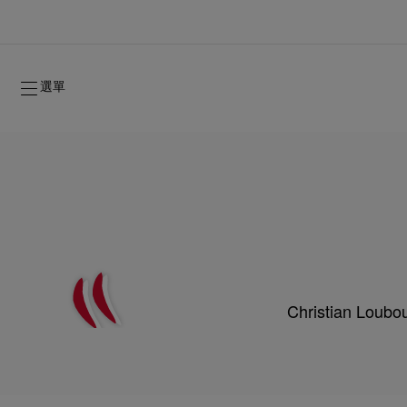
選單
Christian
2026年秋季系列
2026年秋季系列
雋永標記
全新登場：Oud Fétiche 奢⾹淡⾹精
女士禮品
2026年秋季女裝系列
品牌歷史
2026年秋
時裝展