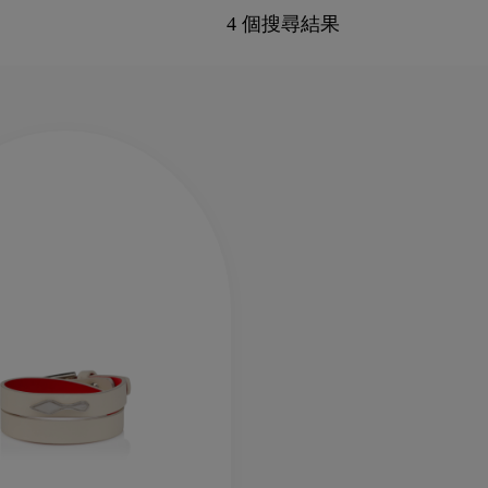
4 個搜尋結果
新季袋款
Kate高跟鞋