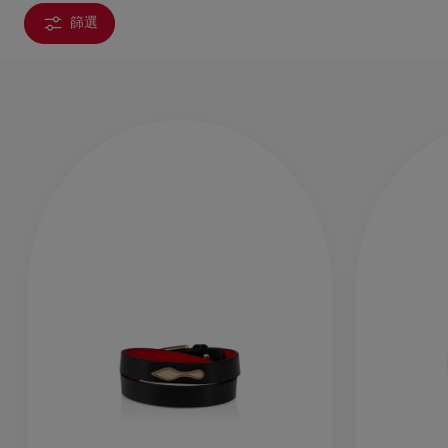
篩選
手袋
袋款
時尚眼鏡
夏⽇精選
男士禮品
Cassia系列
紅鞋底
時尚經典
精湛工藝