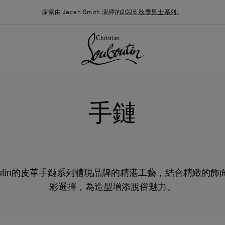
探索由 Jaden Smith 演繹的
2026 秋季男士系列
。
手鏈
 Louboutin的皮革手鏈系列體現品牌的精湛工藝，結合精緻
彩選擇，為造型增添脫俗魅力。
季男裝系列
時尚約誓
最新消息