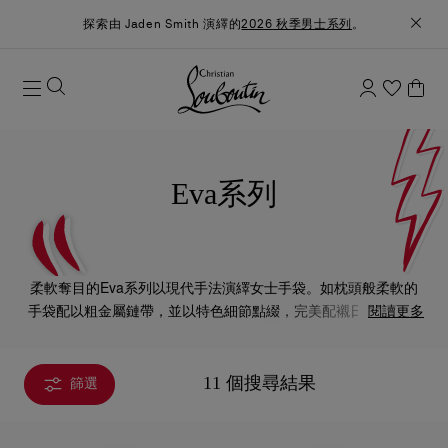
探索由 Jaden Smith 演繹的
2026 秋季男士系列
。
Eva系列
柔軟奪目的Eva系列以現代手法演繹女士手袋。如枕頭般柔軟的
手袋配以粗金屬鏈帶，並以特色細節點綴，完美配襯日夜造型，
閱讀更多
在任何場合也優雅不凡。
11 個搜尋結果
篩選