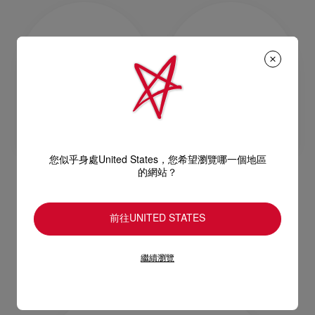
您似乎身處United States，您希望瀏覽哪一個地區
的網站？
Eva mini
Eva
斜揹袋 - 納帕羊皮 - 橙色
單肩包 - 絨面小牛皮 - 紅色
前往UNITED STATES
HK$ 13.000,00
HK$ 20.600,00
繼續瀏覽