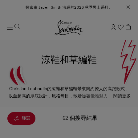
探索由 Jaden Smith 演繹的
2026 秋季男士系列
。
涼鞋和草編鞋
Christian Louboutin的涼鞋和草編鞋帶來簡約撩人的高跟款式，
以至超高的厚底設計，風格奪目，散發從容優雅魅力，令人難以
閱讀更多
抗拒。
62 個搜尋結果
篩選