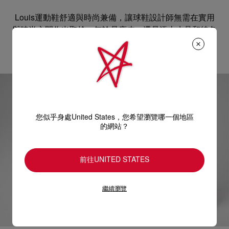
Louis運動鞋舒適與時尚兼備，讓球鞋設計師無需在實用
與時尚之間作出取捨。無論是麂皮，還是添上水晶和特色
窩釘的款式，Louis系列也一應俱全，包括由Louis變奏而
成的200多款Louis Junior低筒運動鞋。
您似乎身處United States，您希望瀏覽哪一個地區
的網站？
前往UNITED STATES
繼續瀏覽