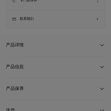
专门店库存
联系我们
产品详情
眼镜系列 2 的 Greggo LB0029 太阳镜设计独特，线条利落而富
有造型感，呈现出不费力的时尚风格。其亮面醋酸纤维镜框令人
产品信息
联想到传统牛津鞋（如Greggo款）所使用的抛光皮革，展现出大
胆而经典的设计风格。
该款式采用亮面古铜色金属材质与飞行员眼镜造型设计。镜腿侧
型号
1265178K193
边点缀红色珐琅细节，结构上饰以棕榈叶图案，与高性能蔡司渐
颜色
Dark bronze
产品保养
变棕色镜片相结合，为Christian Louboutin系列带来卓越的品
物料
金属
质、舒适度与耐用性。
镜片寬度
61 mm
尺寸：
鼻梁长度
14 mm
只要好好爱护，便能历久常新。不论您的Christian Louboutin皮
- 镜片宽度：61 毫米
镜臂长度
145 mm
革产品需要深层清洁还是保养护理，我们也能为尽应所需，确保
送货
- 鼻桥：14 毫米