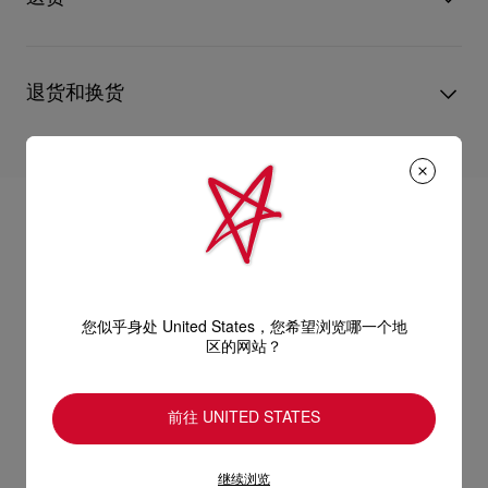
您心仪的设计耐用经年。 请小心护理闪亮皮革产品，以免品质受
- 镜腿长度：145 毫米
损。 产品保养
虽然属于男士系列，但此款式同样适合男士与女士佩戴。
UPS Access Point：3至5个工作天内免费送货
这款眼镜适合配置光学镜片。
UPS标准服务：3至6个工作天内免费送货
意大利制造。
退货和换货
UPS特快专递：费用为15英镑，1至3个工作天内送货（限下午4
阅读更多
点(GMT+1时间)前下单）
包裹于星期一至五派送，必须签收。
送货日期起计30天内可以免费退换。
换货视乎产品库存而定，请联系客户服务专员。
估计送货时间由发货日期起计算。
专门店恕不处理退货或换货要求。
部分地区可能需要额外的送货时间。
退回的产品必须完好无损，红鞋底也没有任何污渍。
浏览退货政策。
详情
阅读更多
您似乎身处 United States，您希望浏览哪一个地
区的网站？
前往 UNITED STATES
继续浏览