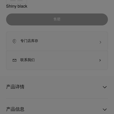
Shiny black
售罄
专门店库存
联系我们
产品详情
So Kate LB0003 是这个太阳眼镜系列中引人注目的款式之一。
前框轮廓尽致演绎着红鞋底的造型灵感。金属镜圈凸显出醋酸纤
产品信息
维前框的优雅，棕叶饰网为镜腿添增了一抹迷人的细节。镜框采