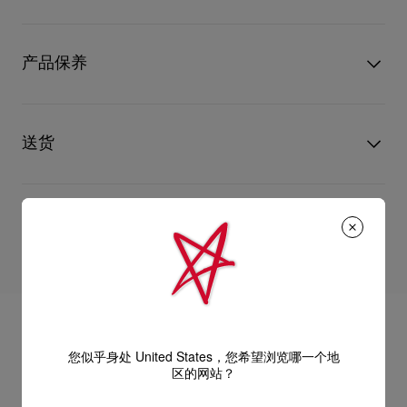
用三层板材制作，上部两层为黑色，底层为透明红色板材。眼镜
配置了渐变红色镜片。高性能的蔡司镜片提供至高品质，非但增
型号
1255337K197
颜色
Black smoke
强佩戴的舒适和耐用性，还特别为 Christian Louboutin 系列眼镜
产品保养
物料
醋酸纤维
制作了独特的颜色。
镜片寬度
55 mm
鼻梁长度
18 mm
只要好好爱护，便能历久常新。不论您的Christian Louboutin皮
镜臂长度
135 mm
旨在留下持久深刻印象的眼镜，
革产品需要深层清洁还是保养护理，我们也能为尽应所需，确保
送货
前框轮廓惟妙惟肖地彰显 Louboutin 的标志性红鞋底形状。
您心仪的设计耐用经年。 请小心护理闪亮皮革产品，以免品质受
前框精心打造的曲线“镜”像打造标志性建筑的辉煌气质，让这款
损。 产品保养
眼镜不再是一件简单的配件，更是一件彰显个性的单品。
UPS Access Point：3至5个工作天内免费送货
金属镜圈凸显出醋酸纤维前框的优雅，棕叶饰网为镜腿添增了一
UPS标准服务：3至6个工作天内免费送货
退货和换货
抹迷人的细节。
UPS特快专递：费用为15英镑，1至3个工作天内送货（限下午4
艺术装饰的灵感让眼镜完美融合经典精致与现代风格，是欣赏美
点(GMT+1时间)前下单）
好人生且勇于大胆张扬个性人士的理想选择。
包裹于星期一至五派送，必须签收。
送货日期起计30天内可以免费退换。
换货视乎产品库存而定，请联系客户服务专员。
尺寸：
估计送货时间由发货日期起计算。
专门店恕不处理退货或换货要求。
- 镜片宽度：55 毫米
部分地区可能需要额外的送货时间。
退回的产品必须完好无损，红鞋底也没有任何污渍。
- 鼻桥：18 毫米
浏览退货政策。
您似乎身处 United States，您希望浏览哪一个地
- 镜腿长度：135 毫米
详情
区的网站？
阅读更多
意大利制造。