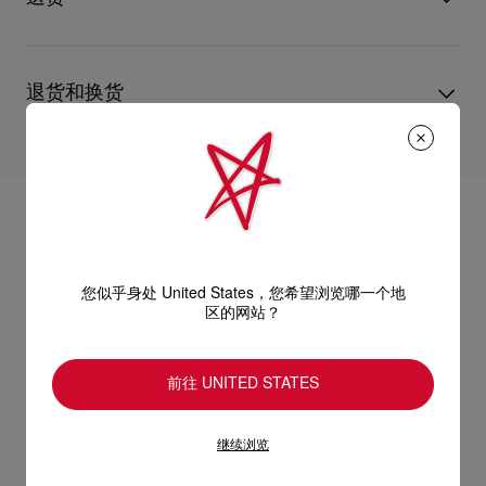
您心仪的设计耐用经年。 请小心护理闪亮皮革产品，以免品质受
- 2个开放式主间隔
损。 产品保养
UPS Access Point：3至5个工作天内免费送货
- 内有1个拉链笔记本型电脑间隔
UPS标准服务：3至6个工作天内免费送货
退货和换货
UPS特快专递：费用为15英镑，1至3个工作天内送货（限下午4
- 尺寸：
点(GMT+1时间)前下单）
包裹于星期一至五派送，必须签收。
送货日期起计30天内可以免费退换。
- 高12.8 x 长16.9 x 宽6.3英寸
换货视乎产品库存而定，请联系客户服务专员。
估计送货时间由发货日期起计算。
专门店恕不处理退货或换货要求。
- 高32.5 x 长43 x 宽16公分
部分地区可能需要额外的送货时间。
退回的产品必须完好无损，红鞋底也没有任何污渍。
浏览退货政策。
详情
您似乎身处 United States，您希望浏览哪一个地
阅读更多
区的网站？
前往 UNITED STATES
继续浏览