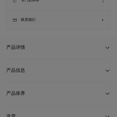
专门店库存
联系我们
产品详情
Tactical Tote E/W以经典托特包为蓝本，优雅流丽的外形易搭易
衬，可用作托特包或肩背包。黑白色Moises印花小牛皮包身捕捉
产品信息
人潮涌动的力量，包面压印经典Canopy标志，并以特色金属横饰
细节点缀。
型号
3265055B030
- 2条皮革手柄，可用作托特包或肩背包
颜色
黑色
产品保养
物料
小牛皮
- 手柄长度：
尺寸
325mm x 430mm x 160mm
阅读更多
只要好好爱护，便能历久常新。不论您的Christian Louboutin皮
- 10.8英寸／27.5公分
革产品需要深层清洁还是保养护理，我们也能为尽应所需，确保
送货