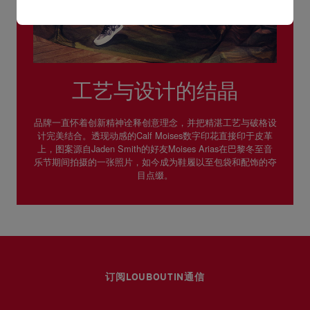
工艺与设计的结晶
品牌一直怀着创新精神诠释创意理念，并把精湛工艺与破格设
计完美结合。透现动感的Calf Moises数字印花直接印于皮革
上，图案源自Jaden Smith的好友Moises Arias在巴黎冬至音
乐节期间拍摄的一张照片，如今成为鞋履以至包袋和配饰的夺
目点缀。
订阅LOUBOUTIN通信