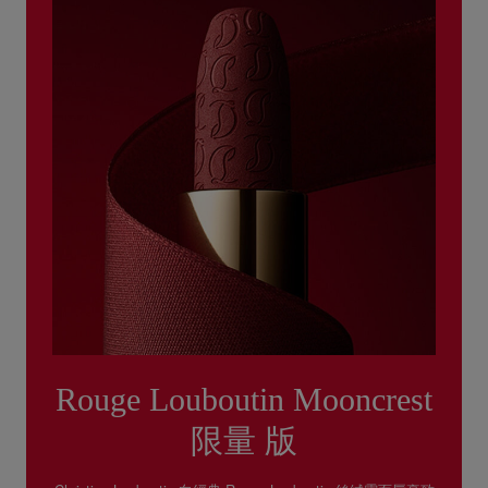
Rouge Louboutin Mooncrest
限量 版