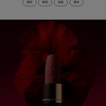
唇部
眼部
指彩
香味