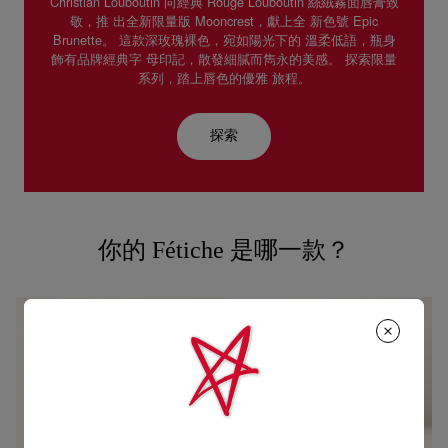
Christian Louboutin 向經典 Rouge Louboutin 絲絨霧⾯唇膏致
敬，推 出全新限量版 Mooncrest，獻上全 新⾊號 Epic
Brunette。 這款深玫瑰裸⾊，宛如陽光下的 溫柔低語，瓶⾝
飾有品牌經典字 ⺟印記，散發細膩⽽雋永的美感。 探索限量
系列，踏上唇⾊的優雅 旅程。
探索
你的 Fétiche 是哪一款？