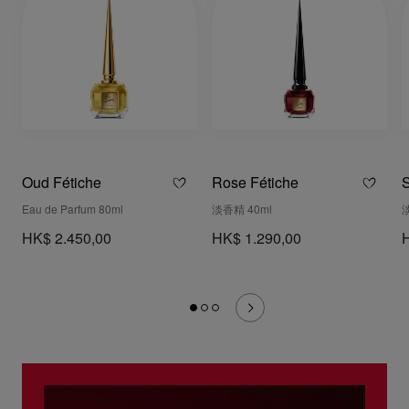
Oud Fétiche
Rose Fétiche
S
Eau de Parfum 80ml
淡香精 40ml
HK$ 2.450,00
HK$ 1.290,00