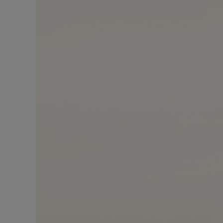
手袋
袋款
時尚眼鏡
夏⽇精選
男士禮品
Cassia系列
紅鞋底
時尚經典
精湛工藝