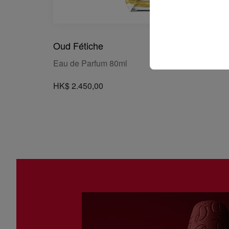
Oud Fétiche
Eau de Parfum 80ml
HK$ 2.450,00