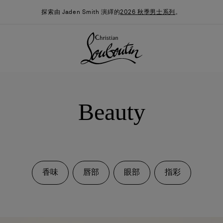
探索由 Jaden Smith 演繹的
2026 秋季男士系列
。
Beauty
香味
唇部
眼部
指彩
季男裝系列
時尚約誓
最新消息