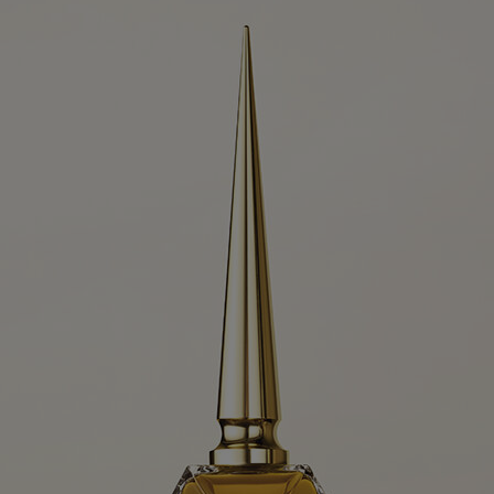
新季袋款
Kate高跟鞋