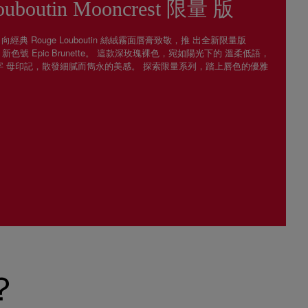
ouboutin Mooncrest 限量 版
boutin 向經典 Rouge Louboutin 絲絨霧⾯唇膏致敬，推 出全新限量版
上全 新⾊號 Epic Brunette。 這款深玫瑰裸⾊，宛如陽光下的 溫柔低語，
字 ⺟印記，散發細膩⽽雋永的美感。 探索限量系列，踏上唇⾊的優雅
？