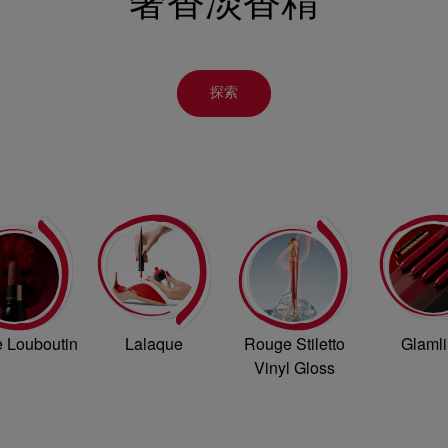
奢⾹淡⾹精
探索
 Louboutin
Lalaque
Rouge Stiletto
Glamli
Vinyl Gloss