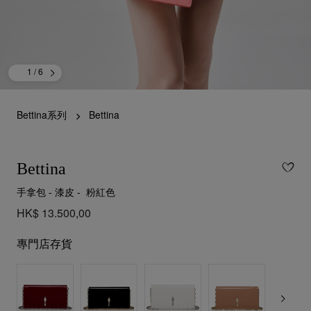
1
/ 6
Bettina系列
Bettina
Bettina
手拿包 - 漆皮 - 粉紅色
HK$ 13.500,00
專門店存貨