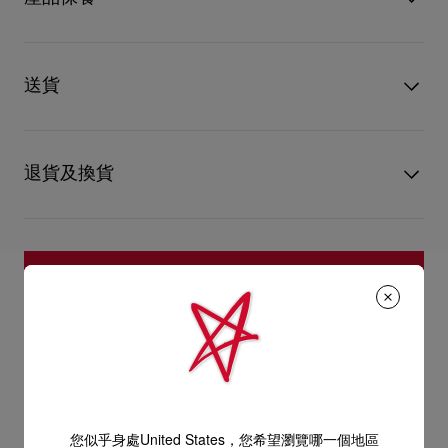
物料
漆皮
只要好好愛護，便能歷久常新。無論您的Christian Louboutin皮
革產品需要深層清潔或保養護理，我們也能為盡應所需，確保您
送貨
心儀的設計耐用經年。 請小心護理閃亮皮革產品，以免品質受
損。 產品保養
以 DHL Express 運送 - 送貨時間：3至 4個工作天
退貨及換貨
部分地區可能需要額外送貨時間。
估計送貨時間按照加快處理訂單計算。
送貨日期起計30天內可以免費退換。
詳情
換貨視乎產品存貨而定，請聯絡客戶服務專員。
專門店恕不處理退貨或換貨要求。
退回的產品必須完好無損，紅鞋底亦沒有任何污漬。
如需更多資訊，
瀏覽退貨政策
。
您似乎身處United States，您希望瀏覽哪一個地區