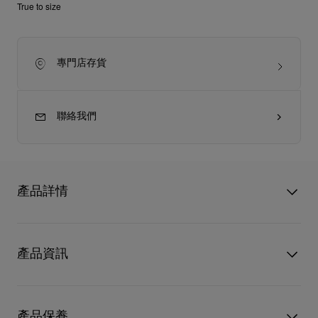
True to size
專門店存貨
聯絡我們
產品詳情
優雅的Chambeliss Night Strass雕花皮鞋外形簡約俐落，以黑色
小牛漆皮打造，配以同色羅緞滾邊、鞋提和可拆下的銀色飾針細
產品資訊
節，鞋跟則以CL標誌點綴。
型號
1240237J323
顏色
黑色
產品保養