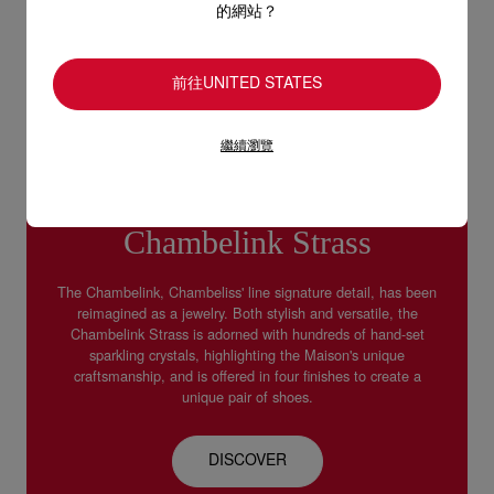
的網站？
前往UNITED STATES
繼續瀏覽
Chambelink Strass
The Chambelink, Chambeliss' line signature detail, has been
reimagined as a jewelry. Both stylish and versatile, the
Chambelink Strass is adorned with hundreds of hand-set
sparkling crystals, highlighting the Maison's unique
craftsmanship, and is offered in four finishes to create a
unique pair of shoes.
DISCOVER