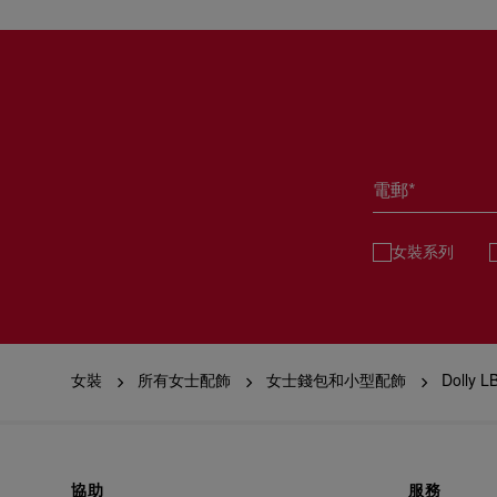
電郵*
女裝系列
女裝
所有女士配飾
女士錢包和小型配飾
Dolly L
協助
服務