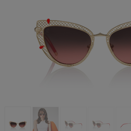
手袋
袋款
時尚眼鏡
夏⽇精選
男士禮品
Cassia系列
紅鞋底
時尚經典
精湛工藝