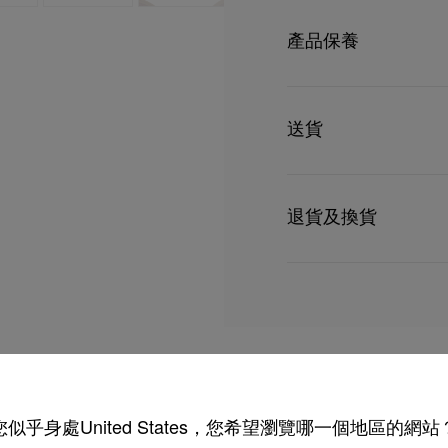
型號
1255336K195
貓眼型眼鏡的透氣金屬棕
顏色
金色
產品保養
為藍本的設計，體現在尖
物料
金属
鏡片闊度
54 mm
感，在新「鏡」界中，淋
鼻樑長度
19 mm
充滿力度的優雅，精緻之
只要好好愛護，便能歷久常新。
鏡臂長度
135 mm
理，我們也能為盡應所需
送貨
受損。 產品保養
這款眼鏡的設計渾然一體
好事物人士的夢想。
UPS Access Point
UPS標準服務：3至6個
退貨及換貨
尺寸：
UPS特快專遞：費用為15
包裹於星期一至五派送，
- 鏡片寬度：54 mm
送貨日期起計30天內可以
估計送貨時間由發貨日期
換貨視乎產品存貨而定，
部分地區可能需要額外的
- 鼻梁：19 mm
專門店恕不處理退貨或換
退回的產品必須完好無損
詳情
如需更多資訊，
瀏覽退貨
- 鏡腿長：135 mm
本款眼鏡適合配置配方鏡
您似乎身處United States，您希望瀏覽哪一個地區的網站