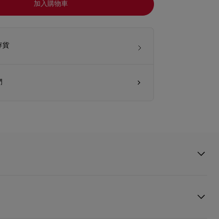
加入購物車
存貨
們
是該系列眼鏡最具代表性的款型之一。這款貓眼型眼鏡的金屬鍛造的棕葉飾網前
升出眼鏡的個性。藝術裝飾靈感的金屬鏡腿與鉸鏈上的棕櫚樹細節組
籌的「鏡」麗風情。蔡司鏡片