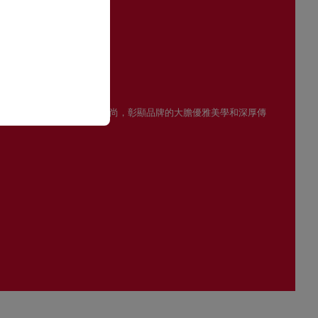
閱讀更多
光
ouboutin男女裝眼鏡系列風格雋永時尚，彰顯品牌的大膽優雅美學和深厚傳