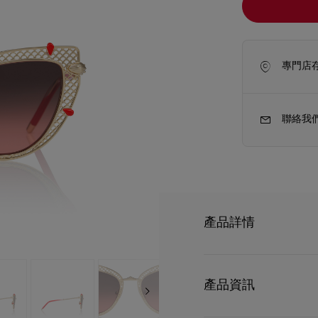
專門店
聯絡我
產品詳情
新季袋款
Kate高跟鞋
Dolly LB0002 
產品資訊
框，幼小的紅鞋底標誌提
合，為眼鏡製造出更勝一