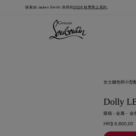
探索由 Jaden Smith 演繹的
2026 秋季男士系列
。
女士錢包和小型
Dolly L
眼镜 - 金属 - 金
季男裝系列
時尚約誓
最新消息
HK$ 6.800,00