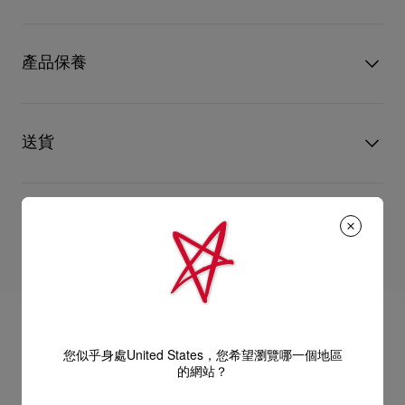
無框鏡片的精緻結構向輕盈與優雅致敬，展現全新的女性氣質與
型號
3265146K194
優雅姿態。
顏色
Gold smoke
產品保養
物料
金屬
此款採用貓眼造型，搭配亮面淺金色金屬結構，並於鉸鏈處點綴
標誌性的紅底鞋元素及紅色鏡腳尾端細節。鼻墊亦融入相同的標
只要好好愛護，便能歷久常新。無論您的Christian Louboutin皮
誌性設計。
革產品需要深層清潔或保養護理，我們也能為盡應所需，確保您
送貨
搭配Zeiss 高性能紅色煙燻漸層鏡片，此為專為 Christian
心儀的設計耐用經年。 請小心護理閃亮皮革產品，以免品質受
Louboutin Eyewear 打造的獨家色調，呈現卓越的光學品質與舒
損。 產品保養
適耐用性。
UPS Access Point：3至5個工作天內免費送貨
UPS標準服務：3至6個工作天內免費送貨
退貨及換貨
UPS特快專遞：費用為15英鎊，1至3個工作天內送貨（限下午4
尺寸：
點(GMT+1時間)前下單）
包裹於星期一至五派送，必須簽收。
送貨日期起計30天內可以免費退換。
- 鏡片寬度：59 mm
換貨視乎產品存貨而定，請聯絡客戶服務專員。
估計送貨時間由發貨日期起計算。
- 鼻橋寬度：17 mm
專門店恕不處理退貨或換貨要求。
部分地區可能需要額外的送貨時間。
退回的產品必須完好無損，紅鞋底亦沒有任何污漬。
- 鏡腳長度：140 mm
如需更多資訊，
瀏覽退貨政策
。
您似乎身處United States，您希望瀏覽哪一個地區
詳情
的網站？
義大利製造。
閱讀更多