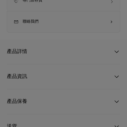
專門店存貨
聯絡我們
產品詳情
Dolly LB0040 太陽眼鏡出自 Eyewear Collection 3，靈感源自
Christian Louboutin 經典的 Dolly 高跟鞋，並以未來感與輕盈氣
產品資訊
質重新詮釋。
此款線條鮮明的長方形設計採用亮澤古銅色金屬鏡框，鏡框正面
型號
3265160K193
及鏡腳處點綴以扇形裝飾圖案。
顏色
Shiny dark bronze
產品保養
標誌性的紅底元素優雅地從鏡片上緣與下緣環繞，為整體設計增
物料
金屬
添鮮明辨識度。
只要好好愛護，便能歷久常新。無論您的Christian Louboutin皮
品牌標誌亦精緻呈現在鼻托上，並搭配 Zeiss 高性能的棕色鏡
革產品需要深層清潔或保養護理，我們也能為盡應所需，確保您
片，提供卓越的品質、舒適度與耐用性。
送貨