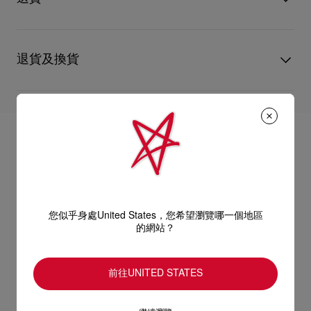
心儀的設計耐用經年。 請小心護理閃亮皮革產品，以免品質受
此款屬於女士系列，但無論男女皆能完美駕馭。
損。 產品保養
UPS Access Point：3至5個工作天內免費送貨
UPS標準服務：3至6個工作天內免費送貨
退貨及換貨
尺寸：
UPS特快專遞：費用為15英鎊，1至3個工作天內送貨（限下午4
點(GMT+1時間)前下單）
- 鏡片寬度：140 mm
包裹於星期一至五派送，必須簽收。
送貨日期起計30天內可以免費退換。
- 鏡腳長度：125 mm
換貨視乎產品存貨而定，請聯絡客戶服務專員。
估計送貨時間由發貨日期起計算。
專門店恕不處理退貨或換貨要求。
部分地區可能需要額外的送貨時間。
退回的產品必須完好無損，紅鞋底亦沒有任何污漬。
義大利製造。
如需更多資訊，
瀏覽退貨政策
。
詳情
閱讀更多
閱讀更多
您似乎身處United States，您希望瀏覽哪一個地區
的網站？
前往UNITED STATES