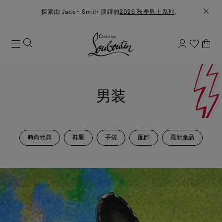
探索由 Jaden Smith 演繹的
2026 秋季男士系列
。
男装
時尚經典
鞋履
手袋
配飾
最新產品