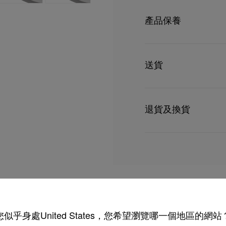
型號
1255344K199
尺寸：
顏色
黑色
產品保養
- 鏡片寬度：56 mm
物料
醋酸纖維
鏡片闊度
56 mm
- 鼻梁：17 mm
鼻樑長度
17 mm
只要好好愛護，便能歷久常新。
鏡臂長度
140 mm
- 鏡腿長：140 mm
理，我們也能為盡應所需
送貨
受損。 產品保養
這些眼鏡適合配置配方鏡
意大利製造
UPS Access Point
UPS標準服務：3至6個
退貨及換貨
UPS特快專遞：費用為15
包裹於星期一至五派送，
送貨日期起計30天內可以
估計送貨時間由發貨日期
換貨視乎產品存貨而定，
部分地區可能需要額外的
專門店恕不處理退貨或換
退回的產品必須完好無損
詳情
如需更多資訊，
瀏覽退貨
您似乎身處United States，您希望瀏覽哪一個地區的網站