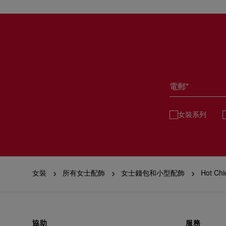
電郵*
女裝系列
女裝
所有女士配飾
女士錢包和小型配飾
Hot Chi
協助
服務