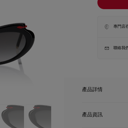
專門店
聯絡我
產品詳情
新季袋款
Kate高跟鞋
Hot Chick LB001
Louboutin 深受
產品資訊
彰，紅色和金色的飾品彷
高性能的蔡司鏡片專門為 Chr