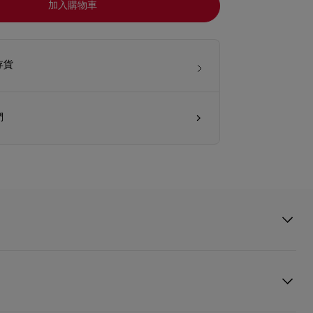
加入購物車
存貨
們
0 是一款現代貓眼型眼鏡。醋酸纖維鏡架綻放優雅魅力，演繹著 Christian
歡迎的經典淺口鞋的風範。前框全新精美的結構與鏡腿細膩優雅的細節相得益
彿向品牌的標誌性風格致敬。眼鏡以黑色鏡架配搭烟熏漸變色鏡片。
istian Louboutin 系列提供了卓越品質的舒適與耐磨性，