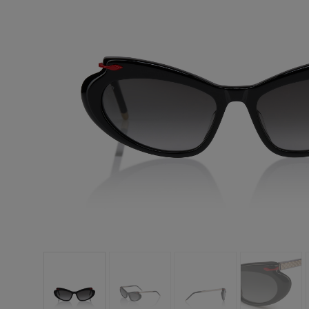
手袋
袋款
時尚眼鏡
夏⽇精選
男士禮品
Cassia系列
紅鞋底
時尚經典
精湛工藝