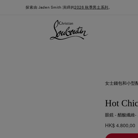
探索由 Jaden Smith 演繹的
2026 秋季男士系列
。
女士錢包和小型
Hot Chi
眼鏡 - 醋酸纖維-
季男裝系列
時尚約誓
最新消息
HK$ 4.800,00