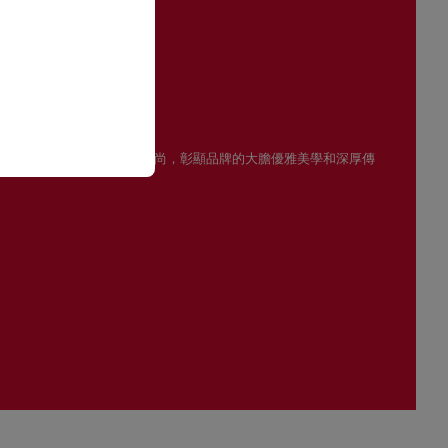
光
ouboutin男女裝眼鏡系列風格雋永時尚，彰顯品牌的大膽優雅美學和深厚傳