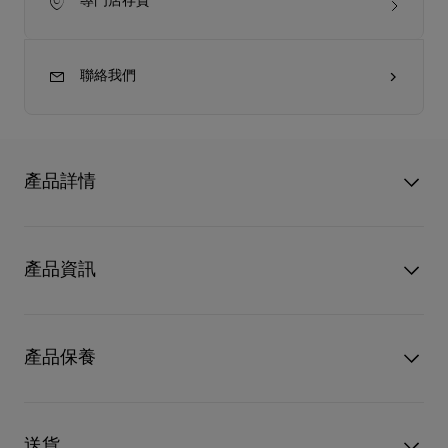
專門店存貨
聯絡我們
產品詳情
Kate LB0009 是該太陽眼鏡系列最具代表性的款型之一。前框輪
廓淋漓盡致體現紅鞋底的造型靈感。鏡腿上點綴著以金屬製作的
產品資訊
棕櫚樹花紋。眼鏡以黑色鏡架配搭烟熏漸變色鏡片。高性能的蔡
司鏡片專門為 Christian Louboutin 系列提供了卓越品質的舒適與
耐磨性，
型號
1255343K199
顏色
Shiny black
產品保養
設計旨在留下持久深刻印象的這款眼鏡，
物料
醋酸纖維
前框輪廓惟妙惟肖地展現 Louboutin 的標誌性紅鞋底形狀。
鏡片闊度
56 mm
前框精心打造的曲線「鏡」像打造標誌性地標建築的輝煌，讓這
鼻樑長度
17 mm
只要好好愛護，便能歷久常新。無論您的Christian Louboutin皮
款眼鏡不再是一件配件，而是彰顯個性的宣言單品。
鏡臂長度
135 mm
革產品需要深層清潔或保養護理，我們也能為盡應所需，確保您
送貨
鏡腿上點綴著以金屬製作的棕櫚樹花紋。