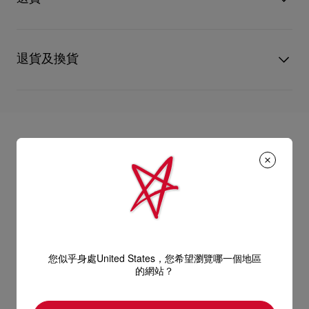
心儀的設計耐用經年。 請小心護理閃亮皮革產品，以免品質受
藝術裝飾的靈感讓眼鏡完美融合經典的精緻與現代風格，是欣賞
損。 產品保養
生活中美好事物且敢於張揚個性的人士的最佳選擇。
UPS Access Point：3至5個工作天內免費送貨
UPS標準服務：3至6個工作天內免費送貨
尺寸：
退貨及換貨
UPS特快專遞：費用為15英鎊，1至3個工作天內送貨（限下午4
- 鏡片寬度：56 mm
點(GMT+1時間)前下單）
- 鼻梁：17 mm
包裹於星期一至五派送，必須簽收。
送貨日期起計30天內可以免費退換。
- 鏡腿長：135 mm
換貨視乎產品存貨而定，請聯絡客戶服務專員。
估計送貨時間由發貨日期起計算。
專門店恕不處理退貨或換貨要求。
意大利製造
部分地區可能需要額外的送貨時間。
退回的產品必須完好無損，紅鞋底亦沒有任何污漬。
閱讀更多
如需更多資訊，
瀏覽退貨政策
。
詳情
閱讀更多
您似乎身處United States，您希望瀏覽哪一個地區
的網站？