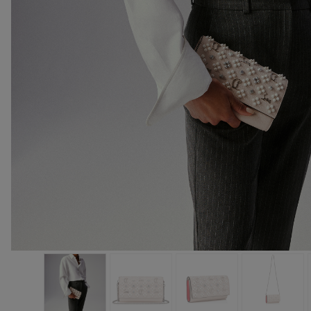
手袋
袋款
時尚眼鏡
夏⽇精選
男士禮品
Cassia系列
紅鞋底
時尚經典
精湛工藝