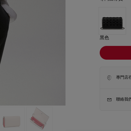
黑色
專門店
聯絡我
新季袋款
Kate高跟鞋