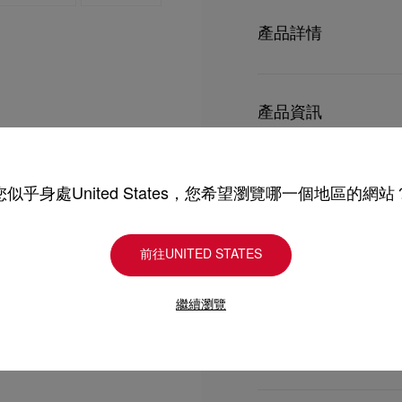
產品詳情
Christian Loubou
計添上彩色Loubinthe
產品資訊
- 隨附一條可拆式皮革加
- 磁石袋扣、1個拉鏈間
型號
3235019F609
- 尺寸︰
顏色
杏色
產品保養
您似乎身處United States，您希望瀏覽哪一個地區的網站
物料
小牛皮
高 4.1 x 長 7.5 x 闊 1.7 
尺寸
105mm x 190mm x
高 10.5 x 長 19 x 闊 4.5
只要好好愛護，便能歷久常新。
前往UNITED STATES
理，我們也能為盡應所需
送貨
受損。 產品保養
繼續瀏覽
UPS Access Point
UPS標準服務：3至6個
退貨及換貨
UPS特快專遞：費用為15
包裹於星期一至五派送，
送貨日期起計30天內可以