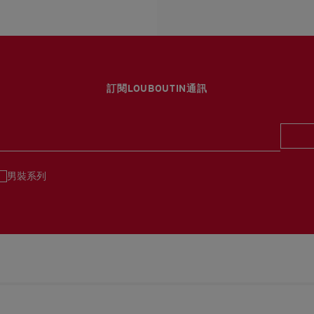
估計送貨時間由發貨日期
換貨視乎產品存貨而定，
部分地區可能需要額外的
專門店恕不處理退貨或換
退回的產品必須完好無損
詳情
如需更多資訊，
瀏覽退貨
訂閱LOUBOUTIN通訊
男裝系列