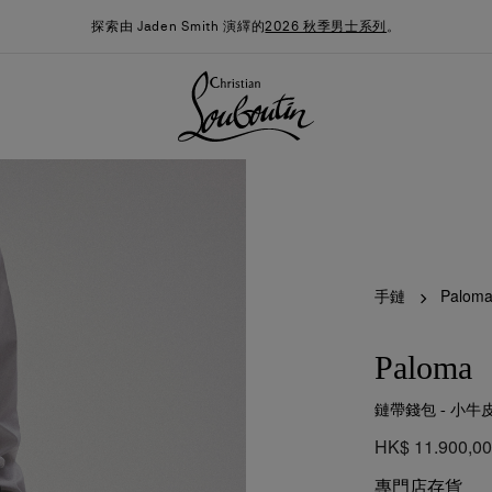
探索由 Jaden Smith 演繹的
2026 秋季男士系列
。
手鏈
Palom
Paloma
鏈帶錢包 - 小牛皮
季男裝系列
時尚約誓
最新消息
HK$ 11.900,0
專門店存貨