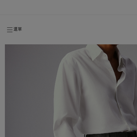
選單
2026年秋季系列
2026年秋季系列
雋永標記
全新登場：Oud Fétiche 奢⾹淡⾹精
女士禮品
2026年秋季女裝系列
品牌歷史
2026年秋
時裝展