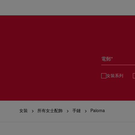
電郵*
女裝系列
女裝
所有女士配飾
手鏈
Paloma