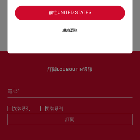
心儀的設計耐用經年。 請小心護理閃亮皮革產品，以免品質受
- 1個扁平內袋
損。 產品保養
前往UNITED STATES
以 DHL Express 運送 - 送貨時間：3至 4個工作天
- 3個卡片間隔
退貨及換貨
部分地區可能需要額外送貨時間。
繼續瀏覽
- 尺寸：
估計送貨時間按照加快處理訂單計算。
送貨日期起計30天內可以免費退換。
- 高4.7 x 長8.7 x 闊2吋
詳情
換貨視乎產品存貨而定，請聯絡客戶服務專員。
專門店恕不處理退貨或換貨要求。
- 高12 x 長22 x 闊5厘米
退回的產品必須完好無損，紅鞋底亦沒有任何污漬。
訂閱LOUBOUTIN通訊
如需更多資訊，
瀏覽退貨政策
。
電郵*
女裝系列
男裝系列
訂閱