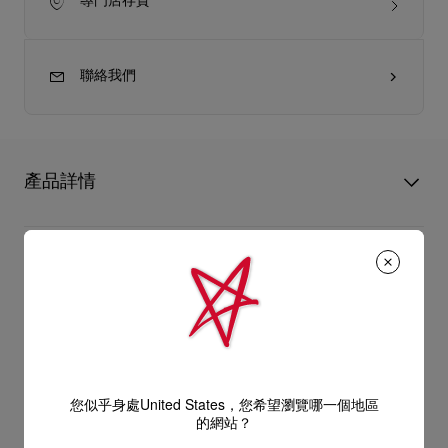
專門店存貨
聯絡我們
產品詳情
精緻脫俗的Bettina手拿包於袋面添上金色裝飾，呼應特色紅鞋底
的優美輪廓。這款Christian Louboutin經典設計以Strass
產品資訊
Botanica小牛麂皮製造，這種色彩絢麗的皮革更添上手工鑲嵌閃
石，形成獨特的漸變效果。
型號
3265123M023
- 1條44.9吋／114厘米鏈帶，可用作手拿包或肩袋
顏色
多色
產品保養
物料
小牛皮
- 磁石袋扣
尺寸
120mm x 220mm x 50mm
閱讀更多
您似乎身處United States，您希望瀏覽哪一個地區
只要好好愛護，便能歷久常新。無論您的Christian Louboutin皮
的網站？
- 1個主間隔
革產品需要深層清潔或保養護理，我們也能為盡應所需，確保您
送貨