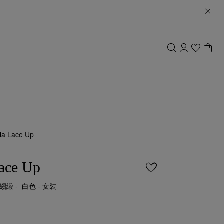
ia Lace Up
Lace Up
 縐緞 - 白色 - 女裝
0