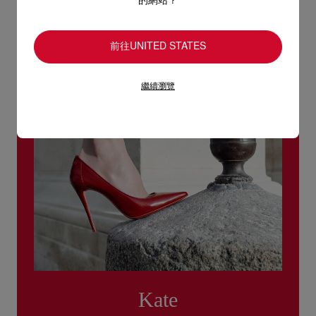
的網站？
退回的產品必須完好無損，紅鞋底亦沒有任何污漬。
如需更多資訊，
瀏覽退貨政策
。
前往UNITED STATES
繼續瀏覽
Kate