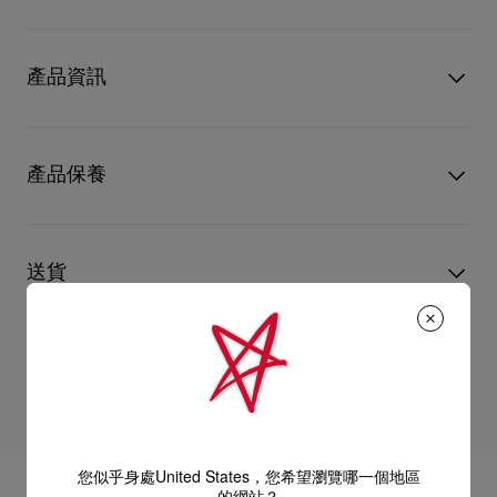
Kate高跟鞋是Christian Louboutin的時尚經典之作，簡潔俐落的
尖頭設計雋永優雅，100毫米幼跟巧妙露出標誌性Loubi紅鞋底，
產品資訊
而Blush杏色小牛漆皮鞋面更配以彰顯足部迷人線條的淺鞋口，成
就大膽嫵媚的奪目設計。
型號
3191411PK20
顏色
杏色
產品保養
物料
漆皮
跟高
100 mm
只要好好愛護，便能歷久常新。無論您的Christian Louboutin皮
革產品需要深層清潔或保養護理，我們也能為盡應所需，確保您
送貨
心儀的設計耐用經年。 請小心護理閃亮皮革產品，以免品質受
損。 產品保養
以 DHL Express 運送 - 送貨時間：3至 4個工作天
退貨及換貨
部分地區可能需要額外送貨時間。
估計送貨時間按照加快處理訂單計算。
送貨日期起計30天內可以免費退換。
詳情
換貨視乎產品存貨而定，請聯絡客戶服務專員。
您似乎身處United States，您希望瀏覽哪一個地區
專門店恕不處理退貨或換貨要求。