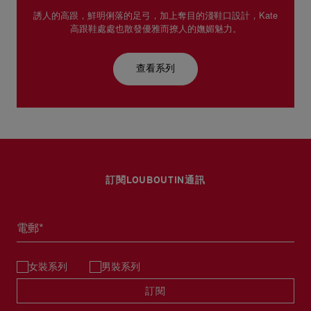
誘人的高跟，鮮明俐落的足弓，加上奪目的淺鞋口設計，Kate
高跟鞋處處也散發優雅而撩人的嫵媚魅力。
查看系列
訂閱LOUBOUTIN通訊
電郵*
女裝系列
男裝系列
訂閱