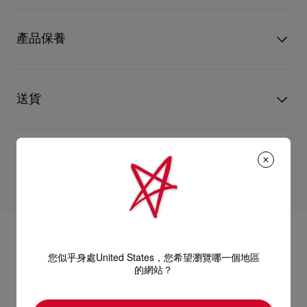
Louboutin紅調持久亮麗。
型號
1250916W302
顏色
白色
產品保養
物料
漆皮
跟高
120 mm
只要好好愛護，便能歷久常新。無論您的Christian Louboutin皮
革產品需要深層清潔或保養護理，我們也能為盡應所需，確保您
送貨
心儀的設計耐用經年。 請小心護理閃亮皮革產品，以免品質受
損。 產品保養
以 DHL Express 運送 - 送貨時間：3至 4個工作天
退貨及換貨
部分地區可能需要額外送貨時間。
估計送貨時間按照加快處理訂單計算。
送貨日期起計30天內可以免費退換。
詳情
換貨視乎產品存貨而定，請聯絡客戶服務專員。
專門店恕不處理退貨或換貨要求。
退回的產品必須完好無損，紅鞋底亦沒有任何污漬。
如需更多資訊，
瀏覽退貨政策
。
您似乎身處United States，您希望瀏覽哪一個地區
的網站？