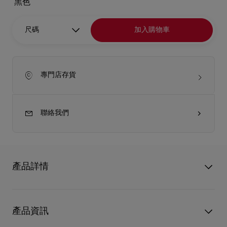
黑色
尺碼
加入購物車
專門店存貨
聯絡我們
產品詳情
Miss Z高跟鞋今季採用白色小牛漆皮，配以設計巧妙的120毫米
幼跟，營造出比實際高度更高的錯覺，並完美展示經典的Loubi紅
產品資訊
鞋底。這款高跟鞋配以大膽的尖鞋頭和軟墊鞋墊，並採用
Everlasting Red紅鞋底，運用創新的塗層技術確保標誌性的