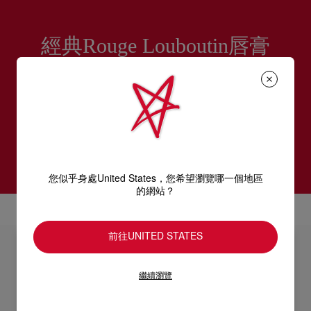
經典Rouge Louboutin唇膏
色彩鮮豔、妝效持久，輕輕一抹，順滑舒適，打造令人矚
目的迷人雙唇。Rouge Louboutin Velvet Matte唇膏持妝
長達6小時，並提供12小時長效水潤保濕，使用24小時依
舊倍感舒適*，**。
*對31位元女性進行儀器測試。 **對20位女性進
行皮膚科測試。
您似乎身處United States，您希望瀏覽哪一個地區
的網站？
前往UNITED STATES
繼續瀏覽