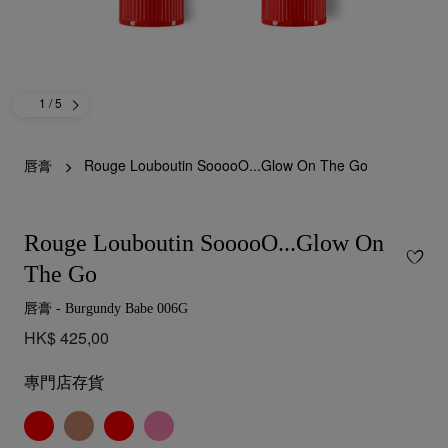
1
/ 5
唇膏
Rouge Louboutin SooooO...Glow On The Go
Rouge Louboutin SooooO...Glow On
The Go
唇膏 - Burgundy Babe 006G
HK$ 425,00
專門店存貨