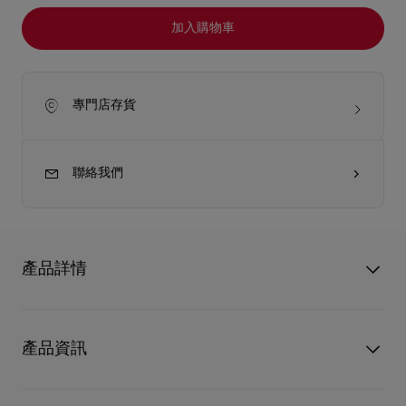
加入購物車
專門店存貨
聯絡我們
產品詳情
Christian Louboutin 招牌唇膏 Sooooo Glow 有助展现亮泽、水
润和生动的唇色。轻透配方提供：6 小时保湿，6 小时鲜艳色
產品資訊
彩，6 小时轻透覆盖 每支补充装均为单独包装，便于直接放入唇
膏外壳。 * 补充装只有在插入外壳后方可使用。 Christian
Louboutin SooooO…Glow 唇膏色彩纯粹灵动，可令双唇闪耀迷
型號
8500013K150