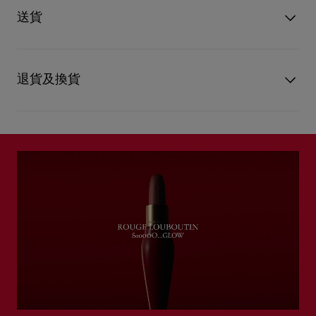
人光泽，同时保持深度水润与舒适感。 配方提供 6 小时的持久保
顏色
Burgundy Babe 006G
送貨
湿和温润之感，让双唇在 6 小时内保持灵动色泽。 这款唇膏提供
重量
3g
12 种标志性色调。 如何充装？ 1. 第 1 步：移除唇膏补充装两端
閱讀更多
的红色尖端部分，打开唇膏外壳，将补充装放入其中固定。 2. 第
UPS Access Point：3至5個工作天內免費送貨
2 步：从上唇中部开始向两侧嘴角涂抹 SooooO…Glow 唇膏。 3.
UPS標準服務：3至6個工作天內免費送貨
退貨及換貨
第 3 步：涂抹第二层唇膏，以强化妆效。 4. 第 4 步：更换补充
UPS特快專遞：費用為15英鎊，1至3個工作天內送貨（限下午4
装时，只需将外壳中的补充装空盒抽出即可。 如要为唇膏赋予独
點(GMT+1時間)前下單）
一无二的个性化色彩，请添加链条和坠饰。 爱的施用技巧如何应
包裹於星期一至五派送，必須簽收。
送貨日期起計30天內可以免費退換。 換貨視乎產品存貨
用？ 1. 用唇膏沿着唇峰曲线描摹 2. 噘起双唇涂抹色彩 3. 用色彩
而定，請聯絡客戶服務專員。 專門店恕不處理退貨或換
填满描好的双唇 使用 Lip Neat 唇刷精确描摹。
估計送貨時間由發貨日期起計算。
貨要求。 退回的產品必須完好無損。 瀏覽退貨政策。
部分地區可能需要額外的送貨時間。
詳情
閱讀更多