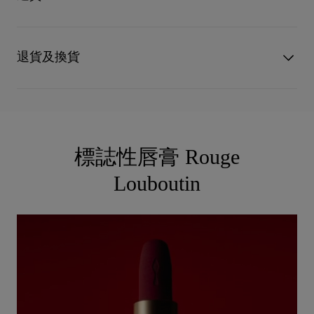
重量
3,8g
這款唇膏提供 5 種濃鬱的標志性色調。 按照爱的施用技巧涂上
閱讀更多
Rouge Louboutin 唇膏： 1. 用唇膏沿着唇峰曲线描摹 2. 噘起双
UPS Access Point：3至5個工作天內免費送貨
唇涂抹色彩 3. 用色彩填满描好的双唇 使用 Lip Neat 唇刷精确描
UPS標準服務：3至6個工作天內免費送貨
退貨及換貨
摹。 如要为唇膏赋予独一无二的个性化色彩，请添加链条和坠
UPS特快專遞：費用為15英鎊，1至3個工作天內送貨（限下午4
饰。 *針對31名女性進行儀器測試 **針對20名女性進行皮膚測試
點(GMT+1時間)前下單）
包裹於星期一至五派送，必須簽收。
送貨日期起計30天內可以免費退換。 換貨視乎產品存貨
而定，請聯絡客戶服務專員。 專門店恕不處理退貨或換
估計送貨時間由發貨日期起計算。
貨要求。 退回的產品必須完好無損。 瀏覽退貨政策。
部分地區可能需要額外的送貨時間。
標誌性唇膏 Rouge
詳情
Louboutin
閱讀更多