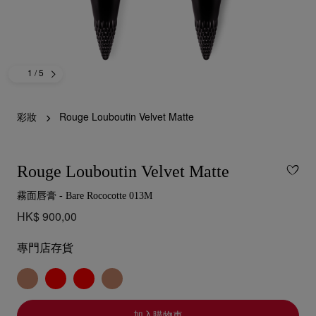
1
/ 5
彩妝
Rouge Louboutin Velvet Matte
Rouge Louboutin Velvet Matte
霧面唇膏 - Bare Rococotte 013M
HK$ 900,00
專門店存貨