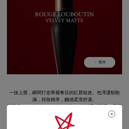
暫停
播放
一抹上唇，瞬間打造華麗奪目的紅唇妝效。色澤濃郁飽
滿，持妝精準，觸感柔滑舒適。
搭配 Rouge Louboutin Velvet Matte 絲絨霧感唇膏，享受
6 小時持色、12 小時水潤、24 小時舒適*。
*經對 31 位女性進行儀器測試所得結果
**經對 20 位女性進行皮膚科測試所得結果