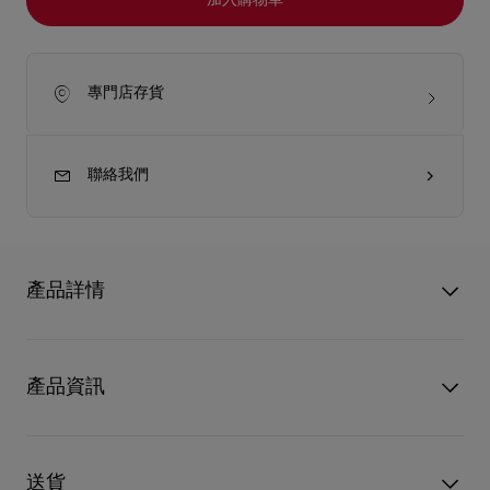
加入購物車
專門店存貨
聯絡我們
產品詳情
Christian Louboutin 新一代標志性啞光唇膏。 超絲絨著色啞光質
地不僅啞光，更具有輕松平滑效果，提供最高 6 小時長效持妝、
產品資訊
12 小時保濕和 24 小時持久舒適*,**。 新一代配方富含三色堇花
提取物，搭配品牌獨有的 glamlips 復合物；它由透明質酸和維生
素 B5 組成，可最大限度地保濕，令雙唇倍感舒適。 Rouge
型號
8500009K126
Louboutin 唇膏採用獨特的黑色裝飾藝術風格管身，頂部飾有帶
顏色
Bare Rococotte 013M
送貨
小圓環的銀色和金色管蓋，可通過鏈條和墜飾進行個性化定製。