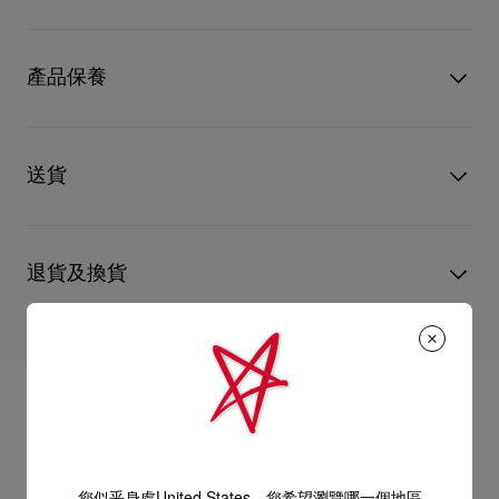
得益彰，為 Christian Louboutin 男士眼鏡系列奉獻新經典精緻品
味。眼鏡以紅色哈瓦那鏡架搭配褐色漸變鏡片。高性能的蔡司鏡
型號
1255340K192
片專門為 Christian Louboutin 系列提供了卓越品質的舒適與耐磨
顏色
Dark havana
產品保養
性，
物料
醋酸纖維
時尚的黑色醋酸纖維方形鏡架，與包圍外緣的耀眼金線形成鮮明
鏡片闊度
55 mm
對比，散發出精緻氣息之際，捕捉住現代魅力的精髓。
鼻樑長度
19 mm
只要好好愛護，便能歷久常新。無論您的Christian Louboutin皮
鼻梁上方的尖形輪廓毫不費力地勾勒出佩戴者的面部特徵，而鏡
鏡臂長度
145 mm
革產品需要深層清潔或保養護理，我們也能為盡應所需，確保您
送貨
腿上精心製作的金色飾釘為眼鏡增添一絲大膽的棱角感。
心儀的設計耐用經年。 請小心護理閃亮皮革產品，以免品質受
無論是出席高級晚宴還是享受休閒時光，這款眼鏡皆能提高你的
損。 產品保養
裝束層次，將平凡幻變成不一般。
UPS Access Point：3至5個工作天內免費送貨
它不再只是獨特風格的體現，更是對藝術的熱愛和一種大膽的設
UPS標準服務：3至6個工作天內免費送貨
計。雖屬於男士系列，但此款式同樣適合男士與女士配戴。
退貨及換貨
UPS特快專遞：費用為15英鎊，1至3個工作天內送貨（限下午4
點(GMT+1時間)前下單）
尺寸：
包裹於星期一至五派送，必須簽收。
送貨日期起計30天內可以免費退換。
- 鏡片寬度：55 mm
換貨視乎產品存貨而定，請聯絡客戶服務專員。
- 鼻梁：19 mm
估計送貨時間由發貨日期起計算。
專門店恕不處理退貨或換貨要求。
- 鏡腿長：145 mm
部分地區可能需要額外的送貨時間。
退回的產品必須完好無損，紅鞋底亦沒有任何污漬。
如需更多資訊，
瀏覽退貨政策
。
這些眼鏡適合配置配方鏡片。
詳情
意大利製造
閱讀更多
閱讀更多