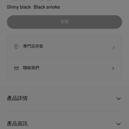
Shiny black
Black smoke
售罄
專門店存貨
聯絡我們
產品詳情
Our Georges LB0006 是該太陽眼鏡系列最具代表性的款型之
一。這款方形醋酸纖維太陽眼鏡以前框頂梁上的尖釘細節、半框
產品資訊
金屬鏡圈彰顯個性風采。鉸鏈上的紅鞋底標誌與鏡腿上的尖釘相